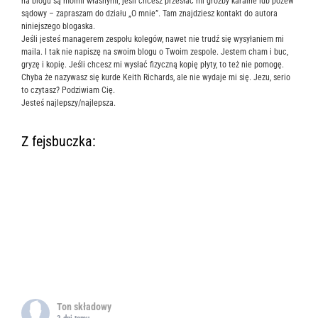
na blogu są moimi własnymi, jeśli chcesz przesłać mi groźby karalne lub pozew
sądowy – zapraszam do działu „O mnie”. Tam znajdziesz kontakt do autora
niniejszego blogaska.
Jeśli jesteś managerem zespołu kolegów, nawet nie trudź się wysyłaniem mi
maila. I tak nie napiszę na swoim blogu o Twoim zespole. Jestem cham i buc,
gryzę i kopię. Jeśli chcesz mi wysłać fizyczną kopię płyty, to też nie pomogę.
Chyba że nazywasz się kurde Keith Richards, ale nie wydaje mi się. Jezu, serio
to czytasz? Podziwiam Cię.
Jesteś najlepszy/najlepsza.
Z fejsbuczka:
Ton składowy