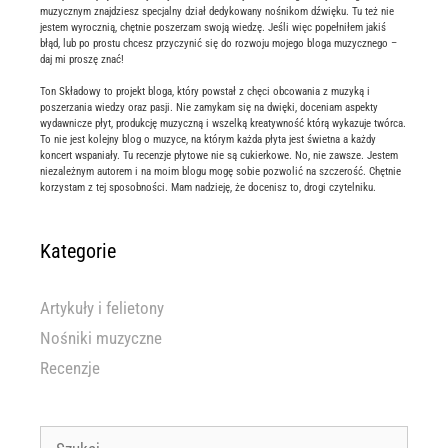
muzycznym znajdziesz specjalny dział dedykowany nośnikom dźwięku. Tu też nie
jestem wyrocznią, chętnie poszerzam swoją wiedzę. Jeśli więc popełniłem jakiś
błąd, lub po prostu chcesz przyczynić się do rozwoju mojego bloga muzycznego –
daj mi proszę znać!
Ton Składowy to projekt bloga, który powstał z chęci obcowania z muzyką i
poszerzania wiedzy oraz pasji. Nie zamykam się na dwięki, doceniam aspekty
wydawnicze płyt, produkcję muzyczną i wszelką kreatywność którą wykazuje twórca.
To nie jest kolejny blog o muzyce, na którym każda płyta jest świetna a każdy
koncert wspaniały. Tu recenzje płytowe nie są cukierkowe. No, nie zawsze. Jestem
niezależnym autorem i na moim blogu mogę sobie pozwolić na szczerość. Chętnie
korzystam z tej sposobności. Mam nadzieję, że docenisz to, drogi czytelniku.
Kategorie
Artykuły i felietony
Nośniki muzyczne
Recenzje
Szukaj: