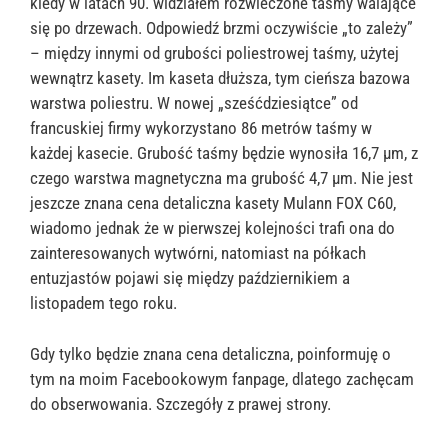
kiedy w latach 90. widziałem rozwleczone taśmy walające
się po drzewach. Odpowiedź brzmi oczywiście „to zależy”
– między innymi od grubości poliestrowej taśmy, użytej
wewnątrz kasety. Im kaseta dłuższa, tym cieńsza bazowa
warstwa poliestru. W nowej „sześćdziesiątce” od
francuskiej firmy wykorzystano 86 metrów taśmy w
każdej kasecie. Grubość taśmy będzie wynosiła 16,7 μm, z
czego warstwa magnetyczna ma grubość 4,7 μm. Nie jest
jeszcze znana cena detaliczna kasety Mulann FOX C60,
wiadomo jednak że w pierwszej kolejności trafi ona do
zainteresowanych wytwórni, natomiast na półkach
entuzjastów pojawi się między październikiem a
listopadem tego roku.
Gdy tylko będzie znana cena detaliczna, poinformuję o
tym na moim Facebookowym fanpage, dlatego zachęcam
do obserwowania. Szczegóły z prawej strony.