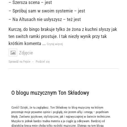
– Szersza scena – jest
– Spróbuj sam w swoim systemie – jest
– Na Altusach nie usłyszysz – też jest
Kurczę, do bingo brakuje tylko że żona z kuchni słyszy jak
ten switch ramki prostuje. I tak niezły wynik przy tak
krótkim komenta
...
Czytaj więcej
Zdjęcie
Sprawdź na Fejsie
·
Podziel się
O blogu muzycznym Ton Składowy
Cześć! Dzięki, że tu zaglądasz. Ton Składowy to blog muzyczny na którym
prezentuje moje prywatne opinie i poglądy, nie jestem alfą i omegą – popełniam
błędy. Zarówno językowe, stylistyczne, jak i najzwyczajniej w świecie techniczne.
Muzyka to jednak bardzo trudna materia a ja ciągle ją odkrywam. Bardziej od
dźwięków kręcą mnie chyba tylko nośniki muzyczne. Dlatego na tym blogu