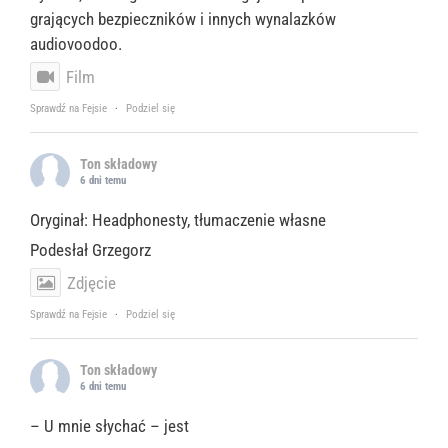
grających bezpieczników i innych wynalazków
audiovoodoo.
Film
Sprawdź na Fejsie
·
Podziel się
Ton składowy
6 dni temu
Oryginał: Headphonesty, tłumaczenie własne
Podesłał Grzegorz
Zdjęcie
Sprawdź na Fejsie
·
Podziel się
Ton składowy
6 dni temu
– U mnie słychać – jest