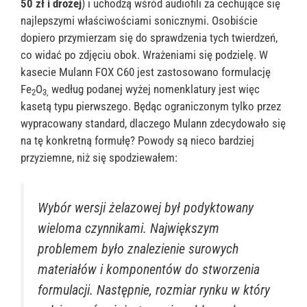
50 zł i drożej
) i uchodzą wśród audiofili za cechujące się
najlepszymi właściwościami sonicznymi. Osobiście
dopiero przymierzam się do sprawdzenia tych twierdzeń,
co widać po zdjęciu obok. Wrażeniami się podzielę. W
kasecie Mulann FOX C60 jest zastosowano formulację
Fe
O
według podanej wyżej nomenklatury jest więc
2
3,
kasetą typu pierwszego. Będąc ograniczonym tylko przez
wypracowany standard, dlaczego Mulann zdecydowało się
na tę konkretną formułę? Powody są nieco bardziej
przyziemne, niż się spodziewałem:
Wybór wersji żelazowej był podyktowany
wieloma czynnikami. Największym
problemem było znalezienie surowych
materiałów i komponentów do stworzenia
formulacji. Następnie, rozmiar rynku w który