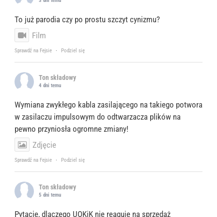
3 dni temu
To już parodia czy po prostu szczyt cynizmu?
Film
Sprawdź na Fejsie
·
Podziel się
Ton składowy
4 dni temu
Wymiana zwykłego kabla zasilającego na takiego potwora
w zasilaczu impulsowym do odtwarzacza plików na
pewno przyniosła ogromne zmiany!
Zdjęcie
Sprawdź na Fejsie
·
Podziel się
Ton składowy
5 dni temu
Pytacie, dlaczego UOKiK nie reaguje na sprzedaż