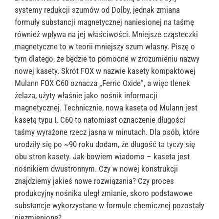
systemy redukcji szumów od Dolby, jednak zmiana
formuły substancji magnetycznej naniesionej na taśmę
również wpływa na jej właściwości. Mniejsze cząsteczki
magnetyczne to w teorii mniejszy szum własny. Piszę o
tym dlatego, że będzie to pomocne w zrozumieniu nazwy
nowej kasety. Skrót FOX w nazwie kasety kompaktowej
Mulann FOX C60 oznacza „Ferric Oxide”, a więc tlenek
żelaza, użyty właśnie jako nośnik informacji
magnetycznej. Technicznie, nowa kaseta od Mulann jest
kasetą typu I. C60 to natomiast oznaczenie długości
taśmy wyrażone rzecz jasna w minutach. Dla osób, które
urodziły się po ~90 roku dodam, że długość ta tyczy się
obu stron kasety. Jak bowiem wiadomo – kaseta jest
nośnikiem dwustronnym. Czy w nowej konstrukcji
znajdziemy jakieś nowe rozwiązania? Czy proces
produkcyjny nośnika uległ zmianie, skoro podstawowe
substancje wykorzystane w formule chemicznej pozostały
niezmienione?