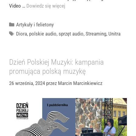
Video …
Dowiedz się więcej
Kategorie
Artykuły i felietony
Tagi
Diora
,
polskie audio
,
sprzęt audio
,
Streaming
,
Unitra
Dzień Polskiej Muzyki: kampania
promująca polską muzykę
26 września, 2024
przez
Marcin Marcinkiewicz