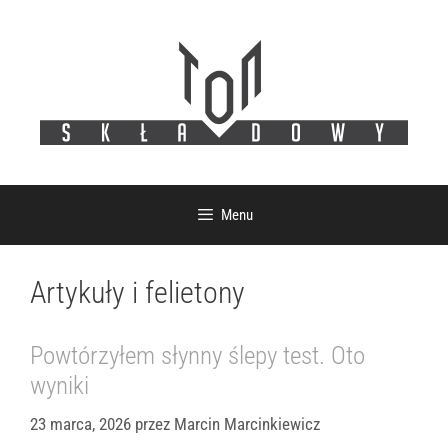
Przejdź
do
treści
Menu
Artykuły i felietony
Powtórzyłem słynny ślepy test. Oto
wyniki
23 marca, 2026
przez
Marcin Marcinkiewicz