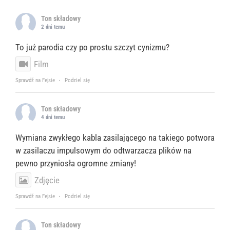
Ton składowy
2 dni temu
To już parodia czy po prostu szczyt cynizmu?
Film
Sprawdź na Fejsie
·
Podziel się
Ton składowy
4 dni temu
Wymiana zwykłego kabla zasilającego na takiego potwora
w zasilaczu impulsowym do odtwarzacza plików na
pewno przyniosła ogromne zmiany!
Zdjęcie
Sprawdź na Fejsie
·
Podziel się
Ton składowy