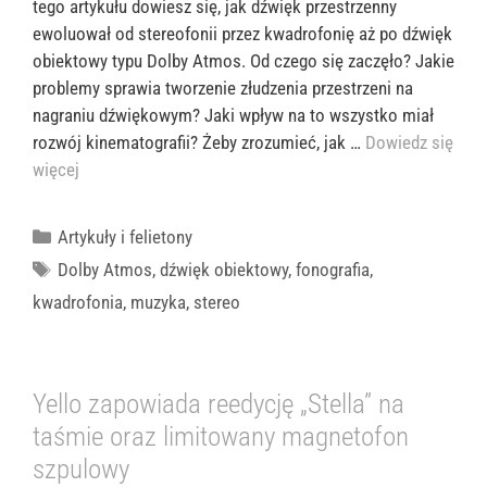
tego artykułu dowiesz się, jak dźwięk przestrzenny
ewoluował od stereofonii przez kwadrofonię aż po dźwięk
obiektowy typu Dolby Atmos. Od czego się zaczęło? Jakie
problemy sprawia tworzenie złudzenia przestrzeni na
nagraniu dźwiękowym? Jaki wpływ na to wszystko miał
rozwój kinematografii? Żeby zrozumieć, jak …
Dowiedz się
więcej
Kategorie
Artykuły i felietony
Tagi
Dolby Atmos
,
dźwięk obiektowy
,
fonografia
,
kwadrofonia
,
muzyka
,
stereo
Yello zapowiada reedycję „Stella” na
taśmie oraz limitowany magnetofon
szpulowy