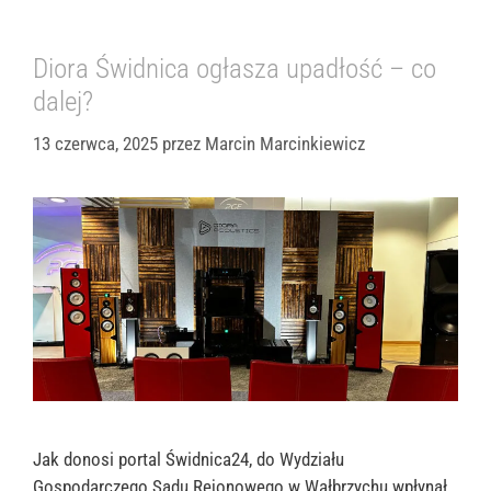
Diora Świdnica ogłasza upadłość – co
dalej?
13 czerwca, 2025
przez
Marcin Marcinkiewicz
Jak donosi portal Świdnica24, do Wydziału
Gospodarczego Sądu Rejonowego w Wałbrzychu wpłynął