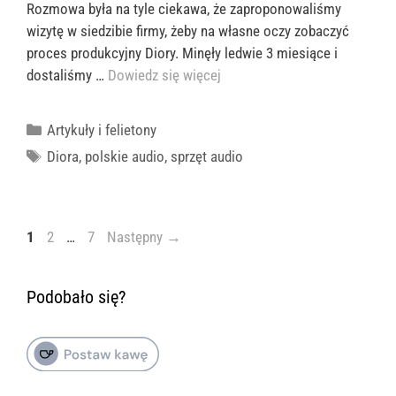
Rozmowa była na tyle ciekawa, że zaproponowaliśmy
wizytę w siedzibie firmy, żeby na własne oczy zobaczyć
proces produkcyjny Diory. Minęły ledwie 3 miesiące i
dostaliśmy …
Dowiedz się więcej
Kategorie
Artykuły i felietony
Tagi
Diora
,
polskie audio
,
sprzęt audio
Strona
Strona
Strona
1
2
…
7
Następny
→
Podobało się?