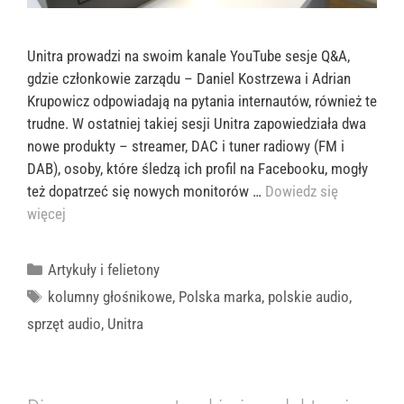
Unitra prowadzi na swoim kanale YouTube sesje Q&A,
gdzie członkowie zarządu – Daniel Kostrzewa i Adrian
Krupowicz odpowiadają na pytania internautów, również te
trudne. W ostatniej takiej sesji Unitra zapowiedziała dwa
nowe produkty – streamer, DAC i tuner radiowy (FM i
DAB), osoby, które śledzą ich profil na Facebooku, mogły
też dopatrzeć się nowych monitorów …
Dowiedz się
więcej
Kategorie
Artykuły i felietony
Tagi
kolumny głośnikowe
,
Polska marka
,
polskie audio
,
sprzęt audio
,
Unitra