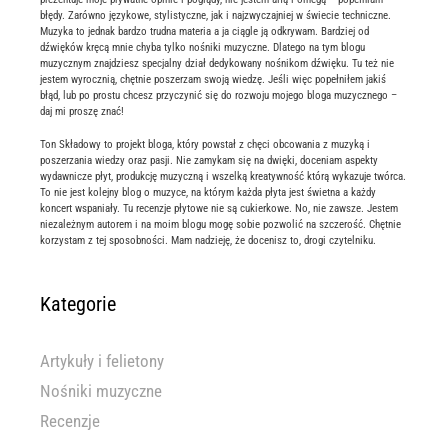
błędy. Zarówno językowe, stylistyczne, jak i najzwyczajniej w świecie techniczne.
Muzyka to jednak bardzo trudna materia a ja ciągle ją odkrywam. Bardziej od
dźwięków kręcą mnie chyba tylko nośniki muzyczne. Dlatego na tym blogu
muzycznym znajdziesz specjalny dział dedykowany nośnikom dźwięku. Tu też nie
jestem wyrocznią, chętnie poszerzam swoją wiedzę. Jeśli więc popełniłem jakiś
błąd, lub po prostu chcesz przyczynić się do rozwoju mojego bloga muzycznego –
daj mi proszę znać!
Ton Składowy to projekt bloga, który powstał z chęci obcowania z muzyką i
poszerzania wiedzy oraz pasji. Nie zamykam się na dwięki, doceniam aspekty
wydawnicze płyt, produkcję muzyczną i wszelką kreatywność którą wykazuje twórca.
To nie jest kolejny blog o muzyce, na którym każda płyta jest świetna a każdy
koncert wspaniały. Tu recenzje płytowe nie są cukierkowe. No, nie zawsze. Jestem
niezależnym autorem i na moim blogu mogę sobie pozwolić na szczerość. Chętnie
korzystam z tej sposobności. Mam nadzieję, że docenisz to, drogi czytelniku.
Kategorie
Artykuły i felietony
Nośniki muzyczne
Recenzje