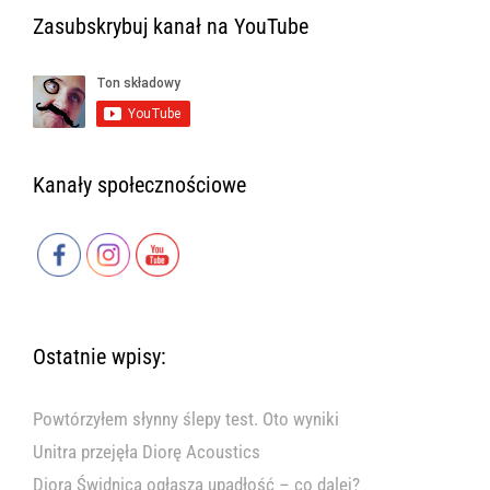
Zasubskrybuj kanał na YouTube
Kanały społecznościowe
Ostatnie wpisy:
Powtórzyłem słynny ślepy test. Oto wyniki
Unitra przejęła Diorę Acoustics
Diora Świdnica ogłasza upadłość – co dalej?