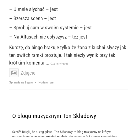
– U mnie słychać – jest
– Szersza scena – jest
– Spróbuj sam w swoim systemie – jest
– Na Altusach nie usłyszysz – też jest
Kurczę, do bingo brakuje tylko że żona z kuchni słyszy jak
ten switch ramki prostuje. I tak niezły wynik przy tak
krótkim komenta
...
Czytaj więcej
Zdjęcie
Sprawdź na Fejsie
·
Podziel się
O blogu muzycznym Ton Składowy
Cześć! Dzięki, że tu zaglądasz. Ton Składowy to blog muzyczny na którym
prezentuje moje prywatne opinie i poglądy, nie jestem alfą i omegą – popełniam