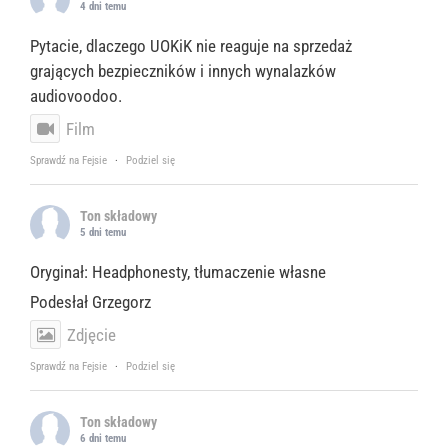
4 dni temu
Pytacie, dlaczego UOKiK nie reaguje na sprzedaż
grających bezpieczników i innych wynalazków
audiovoodoo.
Film
Sprawdź na Fejsie
·
Podziel się
Ton składowy
5 dni temu
Oryginał: Headphonesty, tłumaczenie własne
Podesłał Grzegorz
Zdjęcie
Sprawdź na Fejsie
·
Podziel się
Ton składowy
6 dni temu