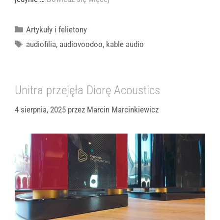
Kategorie
Artykuły i felietony
Tagi
audiofilia
,
audiovoodoo
,
kable audio
Unitra przejęła Diorę Acoustics
4 sierpnia, 2025
przez
Marcin Marcinkiewicz