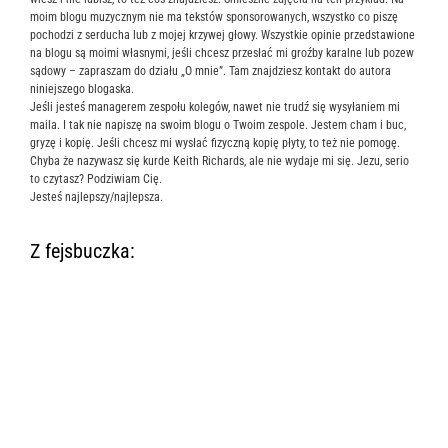
moim blogu muzycznym nie ma tekstów sponsorowanych, wszystko co piszę
pochodzi z serducha lub z mojej krzywej głowy. Wszystkie opinie przedstawione
na blogu są moimi własnymi, jeśli chcesz przesłać mi groźby karalne lub pozew
sądowy – zapraszam do działu „O mnie”. Tam znajdziesz kontakt do autora
niniejszego blogaska.
Jeśli jesteś managerem zespołu kolegów, nawet nie trudź się wysyłaniem mi
maila. I tak nie napiszę na swoim blogu o Twoim zespole. Jestem cham i buc,
gryzę i kopię. Jeśli chcesz mi wysłać fizyczną kopię płyty, to też nie pomogę.
Chyba że nazywasz się kurde Keith Richards, ale nie wydaje mi się. Jezu, serio
to czytasz? Podziwiam Cię.
Jesteś najlepszy/najlepsza.
Z fejsbuczka: