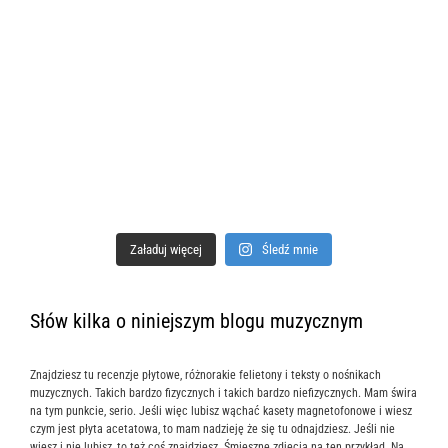
Załaduj więcej
Śledź mnie
Słów kilka o niniejszym blogu muzycznym
Znajdziesz tu recenzje płytowe, różnorakie felietony i teksty o nośnikach
muzycznych. Takich bardzo fizycznych i takich bardzo niefizycznych. Mam świra
na tym punkcie, serio. Jeśli więc lubisz wąchać kasety magnetofonowe i wiesz
czym jest płyta acetatowa, to mam nadzieję że się tu odnajdziesz. Jeśli nie
wiesz i nie lubisz, to też coś znajdziesz. Śmieszne zdjęcia na ten przykład. Na