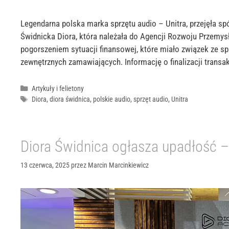
Legendarna polska marka sprzętu audio – Unitra, przejęła sp
Świdnicka Diora, która należała do Agencji Rozwoju Przemys
pogorszeniem sytuacji finansowej, które miało związek ze 
zewnętrznych zamawiających. Informację o finalizacji transa
Kategorie
Artykuły i felietony
Tagi
Diora
,
diora świdnica
,
polskie audio
,
sprzęt audio
,
Unitra
Diora Świdnica ogłasza upadłość –
13 czerwca, 2025
przez
Marcin Marcinkiewicz