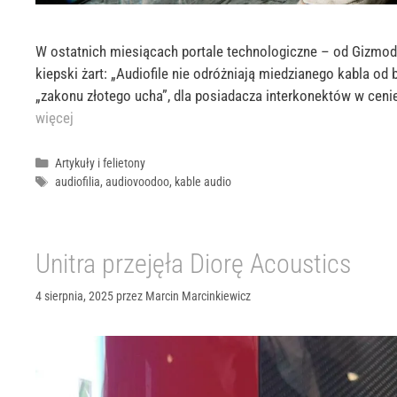
W ostatnich miesiącach portale technologiczne – od Gizmodo
kiepski żart: „Audiofile nie odróżniają miedzianego kabla o
„zakonu złotego ucha”, dla posiadacza interkonektów w ceni
więcej
Kategorie
Artykuły i felietony
Tagi
audiofilia
,
audiovoodoo
,
kable audio
Unitra przejęła Diorę Acoustics
4 sierpnia, 2025
przez
Marcin Marcinkiewicz