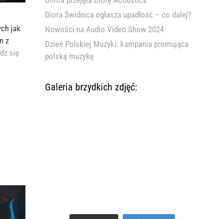
Unitra przejęła Diorę Acoustics
Diora Świdnica ogłasza upadłość – co dalej?
ych jak
Nowości na Audio Video Show 2024
n z
Dzień Polskiej Muzyki: kampania promująca
dz się
polską muzykę
Galeria brzydkich zdjęć: