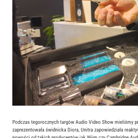
Podczas tegorocznych targów Audio Video Show mieliśmy p
zaprezentowała świdnicka Diora, Unitra zapowiedziała reak
nowości od takich producentów jak Wiim czy Cambridge Audio