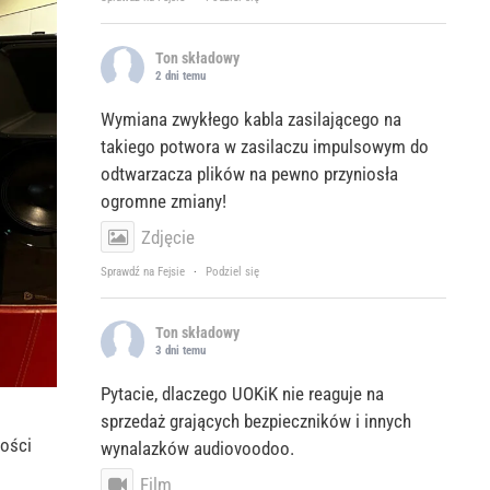
Ton składowy
2 dni temu
Wymiana zwykłego kabla zasilającego na
takiego potwora w zasilaczu impulsowym do
odtwarzacza plików na pewno przyniosła
ogromne zmiany!
Zdjęcie
Sprawdź na Fejsie
·
Podziel się
Ton składowy
3 dni temu
Pytacie, dlaczego UOKiK nie reaguje na
sprzedaż grających bezpieczników i innych
łości
wynalazków audiovoodoo.
Film