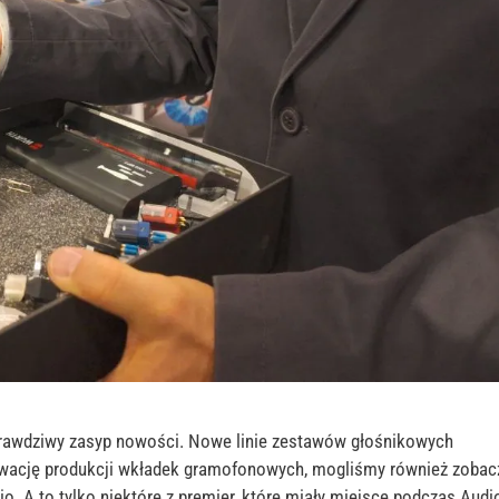
rawdziwy zasyp nowości. Nowe linie zestawów głośnikowych
tywację produkcji wkładek gramofonowych, mogliśmy również zobac
. A to tylko niektóre z premier, które miały miejsce podczas Audi