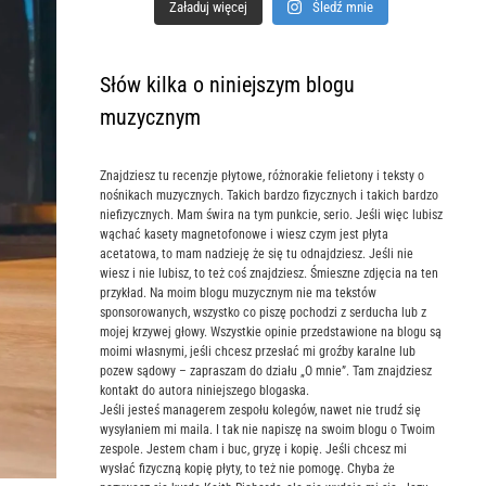
Załaduj więcej
Śledź mnie
Słów kilka o niniejszym blogu
muzycznym
Znajdziesz tu recenzje płytowe, różnorakie felietony i teksty o
nośnikach muzycznych. Takich bardzo fizycznych i takich bardzo
niefizycznych. Mam świra na tym punkcie, serio. Jeśli więc lubisz
wąchać kasety magnetofonowe i wiesz czym jest płyta
acetatowa, to mam nadzieję że się tu odnajdziesz. Jeśli nie
wiesz i nie lubisz, to też coś znajdziesz. Śmieszne zdjęcia na ten
przykład. Na moim blogu muzycznym nie ma tekstów
sponsorowanych, wszystko co piszę pochodzi z serducha lub z
mojej krzywej głowy. Wszystkie opinie przedstawione na blogu są
moimi własnymi, jeśli chcesz przesłać mi groźby karalne lub
pozew sądowy – zapraszam do działu „O mnie”. Tam znajdziesz
kontakt do autora niniejszego blogaska.
Jeśli jesteś managerem zespołu kolegów, nawet nie trudź się
wysyłaniem mi maila. I tak nie napiszę na swoim blogu o Twoim
zespole. Jestem cham i buc, gryzę i kopię. Jeśli chcesz mi
wysłać fizyczną kopię płyty, to też nie pomogę. Chyba że