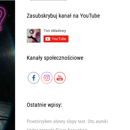
Zasubskrybuj kanał na YouTube
Kanały społecznościowe
Ostatnie wpisy:
Powtórzyłem słynny ślepy test. Oto wyniki