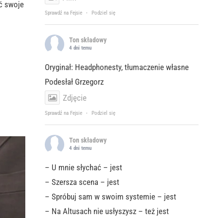
ć swoje
Sprawdź na Fejsie
·
Podziel się
Ton składowy
4 dni temu
Oryginał: Headphonesty, tłumaczenie własne
Podesłał Grzegorz
Zdjęcie
Sprawdź na Fejsie
·
Podziel się
Ton składowy
4 dni temu
– U mnie słychać – jest
– Szersza scena – jest
– Spróbuj sam w swoim systemie – jest
– Na Altusach nie usłyszysz – też jest