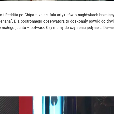
 i Reddita po Chipa – zalała fala artykułów o nagłówkach brzmiąc
d banana”. Dla postronnego obserwatora to doskonały powód do drwi
e małego jachtu – potwarz. Czy mamy do czynienia jedynie …
Dowie