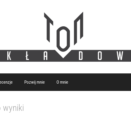
ecenzje
Pozwij mnie
O mnie
 wyniki