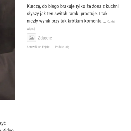
Kurczę, do bingo brakuje tylko że żona z kuchni
słyszy jak ten switch ramki prostuje. I tak
niezły wynik przy tak krótkim komenta
...
Czytaj
więcej
Zdjęcie
Sprawdź na Fejsie
·
Podziel się
zyć
o Video