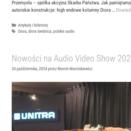
Przemysłu – spółka akcyjna Skarbu Państwa. Jak pamiętamy,
autorskie konstrukcje: high endowe kolumny Diora …
Dowiedz
Kategorie
Artykuły i felietony
Tagi
Diora
,
diora świdnica
,
polskie audio
Nowości na Audio Video Show 20
30 października, 2024
przez
Marcin Marcinkiewicz