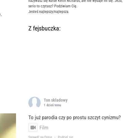
nazywasz się kurde Keith Richards, ale nie wydaje mi się. Jezu,
serio to czytasz? Podziwiam Cię.
Jesteś najlepszy/najlepsza.
.
Z fejsbuczka:
Ton składowy
1 dzień temu
To już parodia czy po prostu szczyt cynizmu?
Film
Sprawdź na Fejsie
·
Podziel się