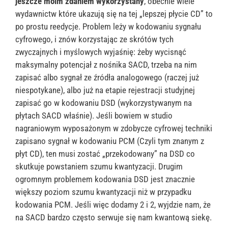
jeszcze moim zdaniem wykorzystany
, obecnie wiele
wydawnictw które ukazują się na tej „lepszej płycie CD” to
po prostu reedycje. Problem leży w kodowaniu sygnału
cyfrowego, i znów korzystając ze skrótów tych
zwyczajnych i myślowych wyjaśnię: żeby wycisnąć
maksymalny potencjał z nośnika SACD, trzeba na nim
zapisać albo sygnał ze źródła analogowego (raczej już
niespotykane), albo już na etapie rejestracji studyjnej
zapisać go w kodowaniu DSD (wykorzystywanym na
płytach SACD właśnie). Jeśli bowiem w studio
nagraniowym wyposażonym w zdobycze cyfrowej techniki
zapisano sygnał w kodowaniu PCM (Czyli tym znanym z
płyt CD), ten musi zostać „przekodowany” na DSD co
skutkuje powstaniem szumu kwantyzacji. Drugim
ogromnym problemem kodowania DSD jest znacznie
większy poziom szumu kwantyzacji niż w przypadku
kodowania PCM. Jeśli więc dodamy 2 i 2, wyjdzie nam, że
na SACD bardzo często serwuje się nam kwantową siekę.