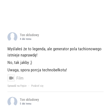
Ton składowy
4 dni temu
Myślałeś że to legenda, ale generator pola tachionowego
istnieje naprawdę!
No, tak jakby ;)
Uwaga, spora porcja technobełkotu!
Film
Sprawdź na Fejsie
·
Podziel się
Ton składowy
5 dni temu