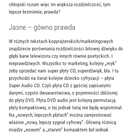
chłopski rozum więc im większa rozdzielczość, tym
lepsze brzmienie, prawda?
Jasne – gówno prawda
W różnych tekstach kopyrajterskich/marketingowych
znajdziecie porównania rozdzielczości bitowej dźwięku do
głębi barw telewizora czy innych równie poetyckich. I
nieprawdziwych. Wszystko to marketing, kolejny „myk”
żeby sprzedać nam super płyty CD, superdźwięk, bla. I tu
przychodzi na świat kolejne dziecko cyfryzacji – płyta
Super Audio CD. Czyli płyta CD z gęściej zapisanymi
danymi, często dwuwarstwowa, o pojemności zbliżonej
do płyty DVD. Płyta DVD audio jest kolejną permutacją
płyty kompaktowej, o tej jednak tutaj nie będę wspominał.
Na „nowych, lepszych płytach” można zarejestrować
właśnie „nowy, lepszy sygnał cyfrowy”. Główną różnicą
między „nowym” a „starym” kompaktem był jednak