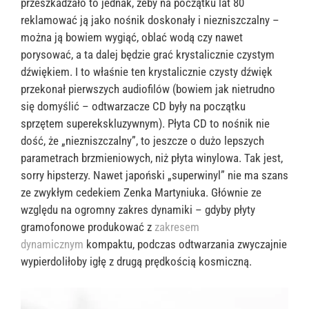
przeszkadzało to jednak, żeby na początku lat 80
reklamować ją jako nośnik doskonały i niezniszczalny –
można ją bowiem wygiąć, oblać wodą czy nawet
porysować, a ta dalej będzie grać krystalicznie czystym
dźwiękiem. I to właśnie ten krystalicznie czysty dźwięk
przekonał pierwszych audiofilów (bowiem jak nietrudno
się domyślić – odtwarzacze CD były na początku
sprzętem superekskluzywnym). Płyta CD to nośnik nie
dość, że „niezniszczalny”, to jeszcze o dużo lepszych
parametrach brzmieniowych, niż płyta winylowa. Tak jest,
sorry hipsterzy. Nawet japoński „superwinyl” nie ma szans
ze zwykłym cedekiem Zenka Martyniuka. Głównie ze
względu na ogromny zakres dynamiki – gdyby płyty
gramofonowe produkować z
zakresem
dynamicznym
kompaktu, podczas odtwarzania zwyczajnie
wypierdoliłoby igłę z drugą prędkością kosmiczną.