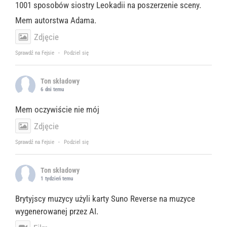
1001 sposobów siostry Leokadii na poszerzenie sceny.
Mem autorstwa Adama.
Zdjęcie
Sprawdź na Fejsie
·
Podziel się
Ton składowy
6 dni temu
Mem oczywiście nie mój
Zdjęcie
Sprawdź na Fejsie
·
Podziel się
Ton składowy
1 tydzień temu
Brytyjscy muzycy użyli karty Suno Reverse na muzyce
wygenerowanej przez AI.