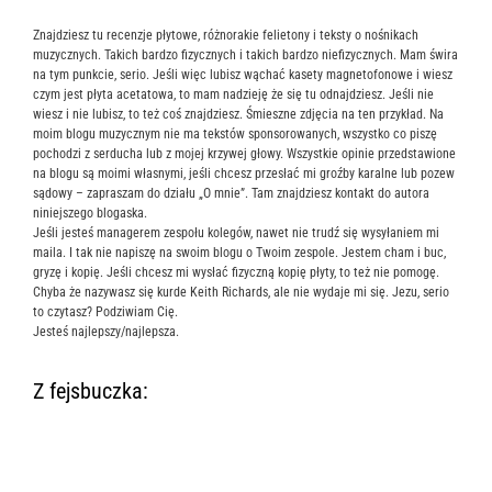
Znajdziesz tu recenzje płytowe, różnorakie felietony i teksty o nośnikach
muzycznych. Takich bardzo fizycznych i takich bardzo niefizycznych. Mam świra
na tym punkcie, serio. Jeśli więc lubisz wąchać kasety magnetofonowe i wiesz
czym jest płyta acetatowa, to mam nadzieję że się tu odnajdziesz. Jeśli nie
wiesz i nie lubisz, to też coś znajdziesz. Śmieszne zdjęcia na ten przykład. Na
moim blogu muzycznym nie ma tekstów sponsorowanych, wszystko co piszę
pochodzi z serducha lub z mojej krzywej głowy. Wszystkie opinie przedstawione
na blogu są moimi własnymi, jeśli chcesz przesłać mi groźby karalne lub pozew
sądowy – zapraszam do działu „O mnie”. Tam znajdziesz kontakt do autora
niniejszego blogaska.
Jeśli jesteś managerem zespołu kolegów, nawet nie trudź się wysyłaniem mi
maila. I tak nie napiszę na swoim blogu o Twoim zespole. Jestem cham i buc,
gryzę i kopię. Jeśli chcesz mi wysłać fizyczną kopię płyty, to też nie pomogę.
Chyba że nazywasz się kurde Keith Richards, ale nie wydaje mi się. Jezu, serio
to czytasz? Podziwiam Cię.
Jesteś najlepszy/najlepsza.
Z fejsbuczka: