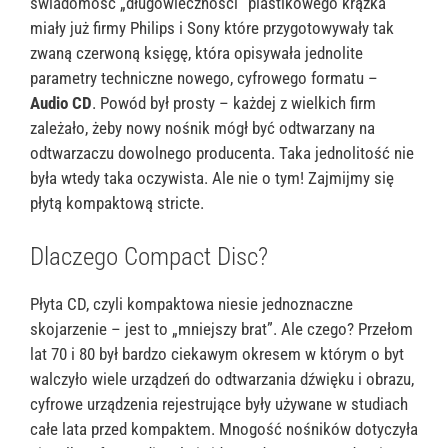
świadomość „długowieczności” plastikowego krążka
miały już firmy Philips i Sony które przygotowywały tak
zwaną czerwoną księgę, która opisywała jednolite
parametry techniczne nowego, cyfrowego formatu –
Audio CD
. Powód był prosty – każdej z wielkich firm
zależało, żeby nowy nośnik mógł być odtwarzany na
odtwarzaczu dowolnego producenta. Taka jednolitość nie
była wtedy taka oczywista. Ale nie o tym! Zajmijmy się
płytą kompaktową stricte.
Dlaczego Compact Disc?
Płyta CD, czyli kompaktowa niesie jednoznaczne
skojarzenie – jest to „mniejszy brat”. Ale czego? Przełom
lat 70 i 80 był bardzo ciekawym okresem w którym o byt
walczyło wiele urządzeń do odtwarzania dźwięku i obrazu,
cyfrowe urządzenia rejestrujące były używane w studiach
całe lata przed kompaktem. Mnogość nośników dotyczyła