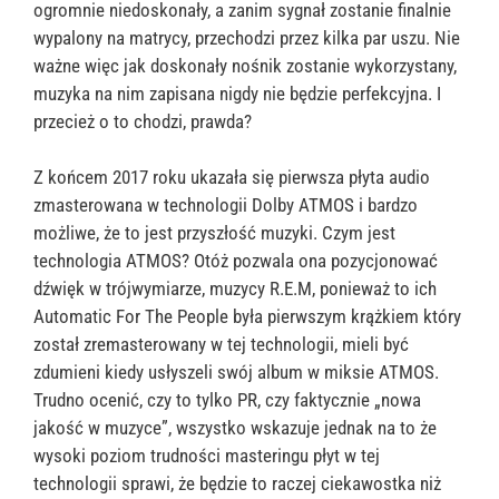
ogromnie niedoskonały, a zanim sygnał zostanie finalnie
wypalony na matrycy, przechodzi przez kilka par uszu. Nie
ważne więc jak doskonały nośnik zostanie wykorzystany,
muzyka na nim zapisana nigdy nie będzie perfekcyjna. I
przecież o to chodzi, prawda?
Z końcem 2017 roku ukazała się pierwsza płyta audio
zmasterowana w technologii Dolby ATMOS i bardzo
możliwe, że to jest przyszłość muzyki. Czym jest
technologia ATMOS? Otóż pozwala ona pozycjonować
dźwięk w trójwymiarze, muzycy R.E.M, ponieważ to ich
Automatic For The People była pierwszym krążkiem który
został zremasterowany w tej technologii, mieli być
zdumieni kiedy usłyszeli swój album w miksie ATMOS.
Trudno ocenić, czy to tylko PR, czy faktycznie „nowa
jakość w muzyce”, wszystko wskazuje jednak na to że
wysoki poziom trudności masteringu płyt w tej
technologii sprawi, że będzie to raczej ciekawostka niż