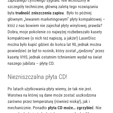
zapisanego cyfrowego sygnału. Nie wchodźmy w
szczegóły techniczne, główną zaletą tego rozwiązania
była
trudność zniszczenia zapisu
. Było to później
głównym „lewarem marketingowym” płyty kompaktowej –
któż z nas bowiem nie zajechał płyty winylowej, prawda?
Dobra, moje pokolenie co najwyżej rozbebeszało kasety
kompaktowe (o nich też napiszę, a jakże!) LaserDisc
można było kupić gdzieś do końca lat 90, jednak można
powiedzieć że był to nośnik, który został „zjedzony” przez
kasetę VHS, jednak ostatnim tchnieniem wydał na świat
naszego jubilata – płytę CD.
Niezniszczalna płyta CD!
Po latach użytkowania płyty wiemy, że tak nie jest.
Warstwa na której są dane może zostać uszkodzona
zarówno przez temperaturę (również niską!), jak i
mechanicznie. Ponadto
płyta CD może… zgrzybieć
. Nie