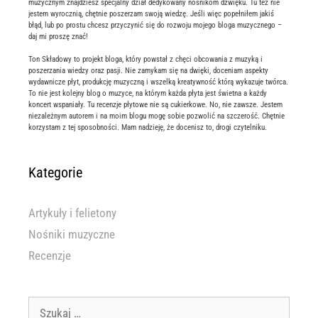
muzycznym znajdziesz specjalny dział dedykowany nośnikom dźwięku. Tu też nie
jestem wyrocznią, chętnie poszerzam swoją wiedzę. Jeśli więc popełniłem jakiś
błąd, lub po prostu chcesz przyczynić się do rozwoju mojego bloga muzycznego –
daj mi proszę znać!
Ton Składowy to projekt bloga, który powstał z chęci obcowania z muzyką i
poszerzania wiedzy oraz pasji. Nie zamykam się na dwięki, doceniam aspekty
wydawnicze płyt, produkcję muzyczną i wszelką kreatywność którą wykazuje twórca.
To nie jest kolejny blog o muzyce, na którym każda płyta jest świetna a każdy
koncert wspaniały. Tu recenzje płytowe nie są cukierkowe. No, nie zawsze. Jestem
niezależnym autorem i na moim blogu mogę sobie pozwolić na szczerość. Chętnie
korzystam z tej sposobności. Mam nadzieję, że docenisz to, drogi czytelniku.
Kategorie
Artykuły i felietony
Nośniki muzyczne
Recenzje
Szukaj: