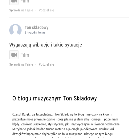
Film
Sprawdź na Fejsie
·
Podziel się
Ton składowy
2 tygodni temu
Wygaszają wibracje i takie sytuacje
Film
Sprawdź na Fejsie
·
Podziel się
O blogu muzycznym Ton Składowy
Cześć! Dzięki, że tu zaglądasz. Ton Składowy to blog muzyczny na którym
prezentuje moje prywatne opinie i poglądy, nie jestem alfą i omegą – popełniam
błędy. Zarówno językowe, stylistyczne, jak i najzwyczajniej w świecie techniczne.
Muzyka to jednak bardzo trudna materia a ja ciągle ją odkrywam. Bardziej od
dźwięków kręcą mnie chyba tylko nośniki muzyczne. Dlatego na tym blogu