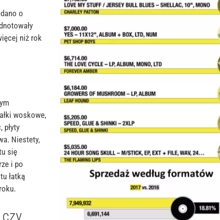
edano o
odnotowały
ęcej niż rok
tym
wałki woskowe,
c
, płyty
wa.
Niestety,
tu się
ze i po
tu łatką
roku.
 czy