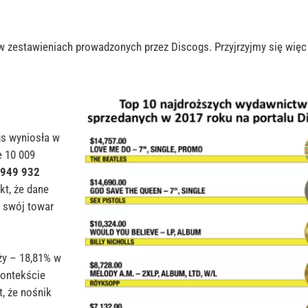
o w zestawieniach prowadzonych przez
Discogs
. Przyjrzyjmy się więc
gs
wyniosła w
e 10 009
 949 932
kt, że dane
swój towar
ży – 18,81% w
kontekście
, że nośnik