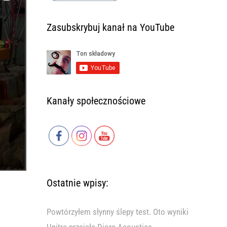
Zasubskrybuj kanał na YouTube
Kanały społecznościowe
Ostatnie wpisy:
Powtórzyłem słynny ślepy test. Oto wyniki