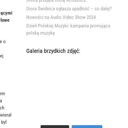
Unitra przejęła Diorę Acoustics
Diora Świdnica ogłasza upadłość – co dalej?
czącymi
Nowości na Audio Video Show 2024
ylowe
Dzień Polskiej Muzyki: kampania promująca
polską muzykę
e o
Galeria brzydkich zdjęć:
ej
wem
a
ech
wierał
 był