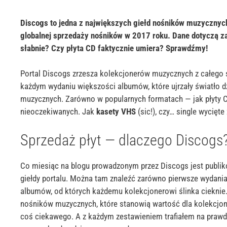
Discogs
to jedna z największych giełd nośników muzycznych
globalnej sprzedaży nośników w 2017 roku. Dane dotyczą z
słabnie? Czy płyta CD faktycznie umiera? Sprawdźmy!
Portal
Discogs
zrzesza kolekcjonerów muzycznych z całego św
każdym wydaniu większości albumów, które ujrzały światło d
muzycznych. Zarówno w popularnych formatach — jak płyty CD
nieoczekiwanych.
Jak
kasety VHS
(sic!), czy… single wycięt
Sprzedaż płyt — dlaczego Discogs
Co miesiąc na blogu prowadzonym przez
Discogs
jest publi
giełdy portalu.
Można tam znaleźć zarówno pierwsze wydani
albumów, od których każdemu kolekcjonerowi ślinka cieknie
nośników muzycznych, które stanowią wartość dla kolekcjon
coś ciekawego. A z
każdym zestawieniem trafiałem na prawdzi