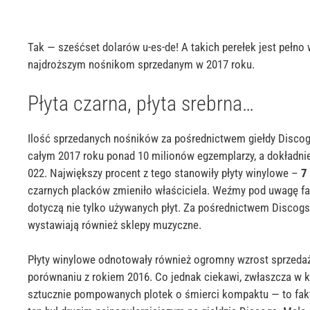
Tak — sześćset dolarów
u-es-de
! A takich perełek jest pełn
najdroższym nośnikom sprzedanym w 2017 roku.
Płyta czarna, płyta srebrna…
Ilość sprzedanych nośników za pośrednictwem giełdy
Disco
całym 2017 roku ponad 10 milionów egzemplarzy, a dokładni
022.
Największy procent z tego stanowiły płyty winylowe –
7
czarnych placków zmieniło właściciela. Weźmy pod uwagę fa
dotyczą nie tylko używanych płyt. Za pośrednictwem
Discogs
wystawiają również sklepy muzyczne.
Płyty winylowe odnotowały również ogromny wzrost sprzeda
porównaniu z rokiem 2016.
Co jednak ciekawi, zwłaszcza w 
sztucznie pompowanych plotek o śmierci kompaktu — to fakt