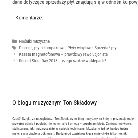
dane dotyczące sprzedaży płyt znajdują się w odnośniku pow
Komentarze:
Kategorie
Nośniki muzyczne
Tagi
Discogs
,
płyta kompaktowa
,
Płyty winylowe
,
Sprzedaż płyt
Kaseta magnetofonowa – prawdziwy rewolucjonista
Record Store Day 2018 – czego szukać w sklepach?
O blogu muzycznym Ton Składowy
Cześć! Dzięki, że tu zaglądasz. Ton Składowy to blog muzyczny na którym prezentuje moje
prywatne opinie i poglądy, nie jestem alfą i omegą – popełniam błędy. Zarówno językowe,
stylistyczne, jak i najzwyczajniej w świecie techniczne. Muzyka to jednak bardzo trudna
materia a ja ciągle ją odkrywam. Bardziej od dźwięków kręcą mnie chyba tylko nośniki