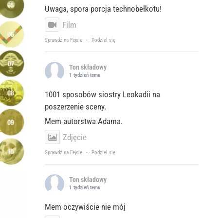
Uwaga, spora porcja technobełkotu!
Film
Sprawdź na Fejsie
·
Podziel się
Ton składowy
1 tydzień temu
1001 sposobów siostry Leokadii na
poszerzenie sceny.
Mem autorstwa Adama.
Zdjęcie
Sprawdź na Fejsie
·
Podziel się
Ton składowy
1 tydzień temu
Mem oczywiście nie mój