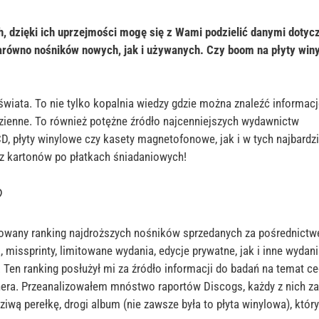
, dzięki ich uprzejmości mogę się z Wami podzielić danymi doty
arówno nośników nowych, jak i używanych. Czy boom na płyty win
iata. To nie tylko kopalnia wiedzy gdzie można znaleźć informacj
zienne.
To również potężne źródło najcenniejszych wydawnictw
, płyty winylowe czy kasety magnetofonowe, jak i w tych najbardzi
e z kartonów po płatkach śniadaniowych!
?
kowany ranking najdroższych nośników sprzedanych za pośrednict
a,
missprinty
, limitowane wydania, edycje
prywatne, jak i
inne wydani
.
Ten ranking posłużył mi za źródło informacji do badań na temat c
era. Przeanalizowałem mnóstwo raportów Discogs, każdy z nich za
wą perełkę, drogi album (nie zawsze była to płyta winylowa), który