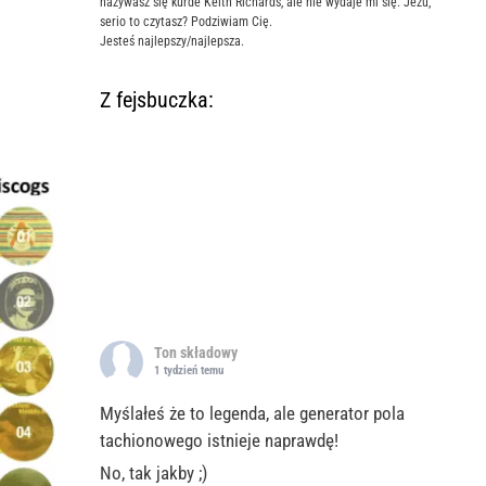
nazywasz się kurde Keith Richards, ale nie wydaje mi się. Jezu,
serio to czytasz? Podziwiam Cię.
Jesteś najlepszy/najlepsza.
Z fejsbuczka:
Ton składowy
1 tydzień temu
Myślałeś że to legenda, ale generator pola
tachionowego istnieje naprawdę!
No, tak jakby ;)