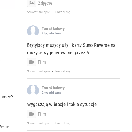
Zdjęcie
Sprawdź na Fejsie
·
Podziel się
Ton składowy
2 tygodni temu
Brytyjscy muzycy użyli karty Suno Reverse na
muzyce wygenerowanej przez AI.
Film
Sprawdź na Fejsie
·
Podziel się
Ton składowy
2 tygodni temu
 półce?
Wygaszają wibracje i takie sytuacje
Film
Sprawdź na Fejsie
·
Podziel się
Pełne