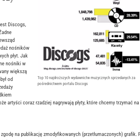
jest
Discogs
,
Żadne
zewsząd
edaż nośników
wych płyt
. Jak
zne nośniki w
owany większą
Top 10 najdroższych wydawnictw muzycznych sprzedanych za
był od
pośrednictwem portalu Discogs
zedaży
adkiem
oże artyści coraz rzadziej nagrywają płyty, które chcemy trzymać na
 zgodę na publikację zmodyfikowanych (przetłumaczonych) grafik. 