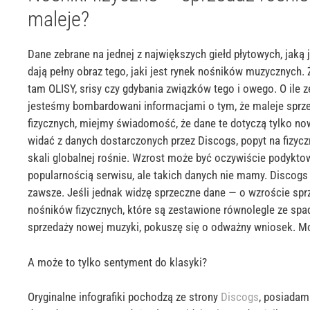
maleje?
Dane zebrane na jednej z największych giełd płytowych, jaką 
dają pełny obraz tego, jaki jest rynek nośników muzycznych.
tam
OLISY
,
srisy
czy gdybania związków tego i owego. O ile 
jesteśmy bombardowani informacjami o tym, że maleje sprz
fizycznych, miejmy świadomość, że dane te dotyczą tylko no
widać z danych dostarczonych przez
Discogs
, popyt na fizyc
skali globalnej rośnie. Wzrost może być oczywiście podykt
popularnością serwisu, ale takich danych nie mamy.
Discogs
zawsze. Jeśli jednak widzę sprzeczne dane — o wzroście spr
nośników fizycznych, które są zestawione równolegle ze sp
sprzedaży nowej muzyki, pokuszę się o odważny wniosek
. M
A może to tylko sentyment do klasyki?
Oryginalne infografiki pochodzą ze strony
Discogs
, posiadam