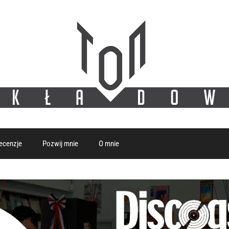
ecenzje
Pozwij mnie
O mnie