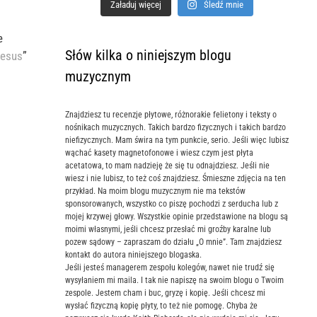
Załaduj więcej
Śledź mnie
e
Słów kilka o niniejszym blogu
esus
”
muzycznym
Znajdziesz tu recenzje płytowe, różnorakie felietony i teksty o
nośnikach muzycznych. Takich bardzo fizycznych i takich bardzo
niefizycznych. Mam świra na tym punkcie, serio. Jeśli więc lubisz
wąchać kasety magnetofonowe i wiesz czym jest płyta
acetatowa, to mam nadzieję że się tu odnajdziesz. Jeśli nie
wiesz i nie lubisz, to też coś znajdziesz. Śmieszne zdjęcia na ten
przykład. Na moim blogu muzycznym nie ma tekstów
sponsorowanych, wszystko co piszę pochodzi z serducha lub z
mojej krzywej głowy. Wszystkie opinie przedstawione na blogu są
moimi własnymi, jeśli chcesz przesłać mi groźby karalne lub
pozew sądowy – zapraszam do działu „O mnie”. Tam znajdziesz
kontakt do autora niniejszego blogaska.
Jeśli jesteś managerem zespołu kolegów, nawet nie trudź się
wysyłaniem mi maila. I tak nie napiszę na swoim blogu o Twoim
zespole. Jestem cham i buc, gryzę i kopię. Jeśli chcesz mi
wysłać fizyczną kopię płyty, to też nie pomogę. Chyba że