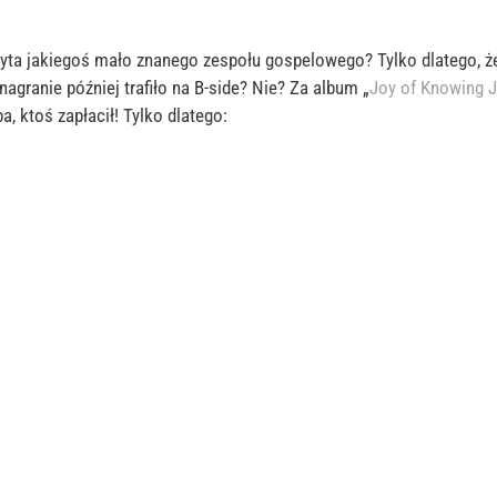
łyta jakiegoś mało znanego zespołu
gospelowego
? Tylko dlatego, ż
nagranie później trafiło na
B-side
?
Nie? Za album „
Joy
of
Knowing
J
a, ktoś zapłacił!
Tylko dlatego: