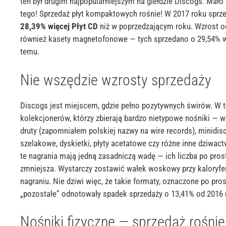
ten był drugim najpopularniejszym na giełdzie
Discogs
. Mało
tego!
Sprzedaż płyt kompaktowych rośnie! W 2017 roku sprz
28,39% więcej Płyt CD
niż w poprzedzającym roku. Wzrost 
również kasety magnetofonowe — tych sprzedano o 29,54% wi
temu.
Nie wszędzie wzrosty sprzedaży
Discogs
jest miejscem, gdzie pełno pozytywnych świrów.
W 
kolekcjonerów, którzy zbierają bardzo nietypowe nośniki — 
druty (zapomniałem polskiej nazwy na
wire
records
),
minidis
szelakowe, dyskietki, płyty
acetatowe
czy różne inne dziwact
te nagrania mają jedną zasadniczą wadę — ich liczba po pros
zmniejsza. Wystarczy zostawić wałek woskowy przy kaloryfer
nagraniu.
Nie dziwi więc, że takie formaty, oznaczone po pros
„pozostałe” odnotowały spadek sprzedaży o 13,41% od 2016 
Nośniki fizyczne — sprzedaż rośnie