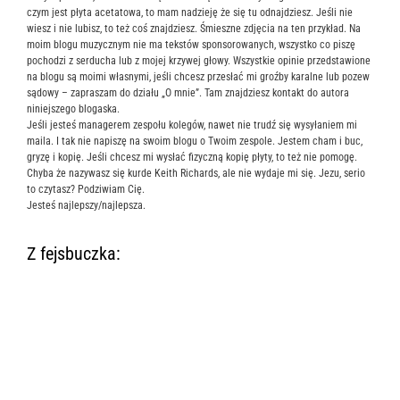
czym jest płyta acetatowa, to mam nadzieję że się tu odnajdziesz. Jeśli nie
wiesz i nie lubisz, to też coś znajdziesz. Śmieszne zdjęcia na ten przykład. Na
moim blogu muzycznym nie ma tekstów sponsorowanych, wszystko co piszę
pochodzi z serducha lub z mojej krzywej głowy. Wszystkie opinie przedstawione
na blogu są moimi własnymi, jeśli chcesz przesłać mi groźby karalne lub pozew
sądowy – zapraszam do działu „O mnie”. Tam znajdziesz kontakt do autora
niniejszego blogaska.
Jeśli jesteś managerem zespołu kolegów, nawet nie trudź się wysyłaniem mi
maila. I tak nie napiszę na swoim blogu o Twoim zespole. Jestem cham i buc,
gryzę i kopię. Jeśli chcesz mi wysłać fizyczną kopię płyty, to też nie pomogę.
Chyba że nazywasz się kurde Keith Richards, ale nie wydaje mi się. Jezu, serio
to czytasz? Podziwiam Cię.
Jesteś najlepszy/najlepsza.
Z fejsbuczka: