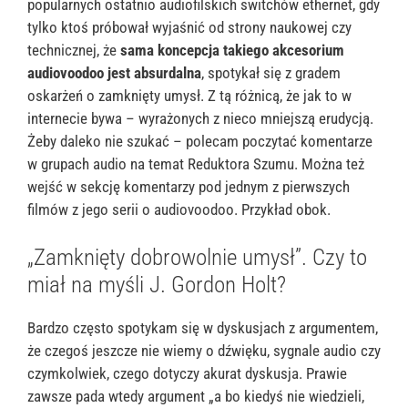
popularnych ostatnio audiofilskich switchów ethernet, gdy
tylko ktoś próbował wyjaśnić od strony naukowej czy
technicznej, że
sama koncepcja takiego akcesorium
audiovoodoo jest absurdalna
, spotykał się z gradem
oskarżeń o zamknięty umysł. Z tą różnicą, że jak to w
internecie bywa – wyrażonych z nieco mniejszą erudycją.
Żeby daleko nie szukać – polecam poczytać komentarze
w grupach audio na temat Reduktora Szumu. Można też
wejść w sekcję komentarzy pod jednym z pierwszych
filmów z jego serii o audiovoodoo. Przykład obok.
„Zamknięty dobrowolnie umysł”. Czy to
miał na myśli J. Gordon Holt?
Bardzo często spotykam się w dyskusjach z argumentem,
że czegoś jeszcze nie wiemy o dźwięku, sygnale audio czy
czymkolwiek, czego dotyczy akurat dyskusja. Prawie
zawsze pada wtedy argument „a bo kiedyś nie wiedzieli,