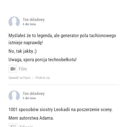
Ton składowy
4 dni temu
Myślałeś że to legenda, ale generator pola tachionowego
istnieje naprawdę!
No, tak jakby ;)
Uwaga, spora porcja technobełkotu!
Film
Sprawdź na Fejsie
·
Podziel się
Ton składowy
5 dni temu
1001 sposobów siostry Leokadii na poszerzenie sceny.
Mem autorstwa Adama.