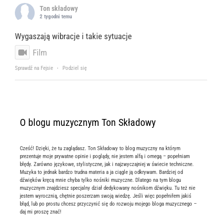
Ton składowy
2 tygodni temu
Wygaszają wibracje i takie sytuacje
Film
Sprawdź na Fejsie
·
Podziel się
O blogu muzycznym Ton Składowy
Cześć! Dzięki, że tu zaglądasz. Ton Składowy to blog muzyczny na którym
prezentuje moje prywatne opinie i poglądy, nie jestem alfą i omegą – popełniam
błędy. Zarówno językowe, stylistyczne, jak i najzwyczajniej w świecie techniczne.
Muzyka to jednak bardzo trudna materia a ja ciągle ją odkrywam. Bardziej od
dźwięków kręcą mnie chyba tylko nośniki muzyczne. Dlatego na tym blogu
muzycznym znajdziesz specjalny dział dedykowany nośnikom dźwięku. Tu też nie
jestem wyrocznią, chętnie poszerzam swoją wiedzę. Jeśli więc popełniłem jakiś
błąd, lub po prostu chcesz przyczynić się do rozwoju mojego bloga muzycznego –
daj mi proszę znać!