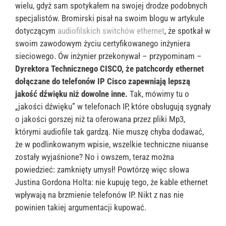
wielu, gdyż sam spotykałem na swojej drodze podobnych
specjalistów. Bromirski pisał na swoim blogu w artykule
dotyczącym
audiofilskich switchów ethernet
, że spotkał w
swoim zawodowym życiu certyfikowanego inżyniera
sieciowego. Ów inżynier przekonywał – przypominam –
Dyrektora Technicznego CISCO, że patchcordy ethernet
dołączane do telefonów IP Cisco zapewniają lepszą
jakość dźwięku niż dowolne inne.
Tak, mówimy tu o
„jakości dźwięku” w telefonach IP, które obsługują sygnały
o jakości gorszej niż ta oferowana przez pliki Mp3,
którymi audiofile tak gardzą. Nie muszę chyba dodawać,
że w podlinkowanym wpisie, wszelkie techniczne niuanse
zostały wyjaśnione? No i owszem, teraz można
powiedzieć: zamknięty umysł! Powtórzę więc słowa
Justina Gordona Holta: nie kupuję tego, że kable ethernet
wpływają na brzmienie telefonów IP. Nikt z nas nie
powinien takiej argumentacji kupować.