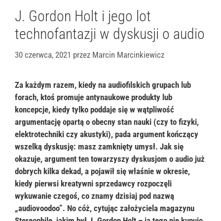
J. Gordon Holt i jego lot
technofantazji w dyskusji o audio
30 czerwca, 2021
przez
Marcin Marcinkiewicz
Za każdym razem, kiedy na audiofilskich grupach lub
forach, ktoś promuje antynaukowe produkty lub
koncepcje, kiedy tylko poddaje się w wątpliwość
argumentację opartą o obecny stan nauki (czy to fizyki,
elektrotechniki czy akustyki), pada argument kończący
wszelką dyskusję: masz zamknięty umysł. Jak się
okazuje, argument ten towarzyszy dyskusjom o audio już
dobrych kilka dekad, a pojawił się właśnie w okresie,
kiedy pierwsi kreatywni sprzedawcy rozpoczęli
wykuwanie czegoś, co znamy dzisiaj pod nazwą
„audiovoodoo”. No cóż, cytując założyciela magazynu
Stereophile, jakim był J. Gordon Holt – ja tego nie kupuję.