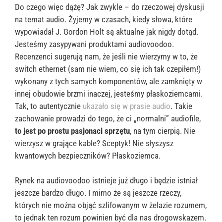
Do czego więc dążę? Jak zwykle – do rzeczowej dyskusji
na temat audio. Żyjemy w czasach, kiedy słowa, które
wypowiadał J. Gordon Holt są aktualne jak nigdy dotąd.
Jesteśmy zasypywani produktami audiovoodoo.
Recenzenci sugerują nam, że jeśli nie wierzymy w to, że
switch ethernet (sam nie wiem, co się ich tak czepiłem!)
wykonany z tych samych komponentów, ale zamknięty w
innej obudowie brzmi inaczej, jesteśmy płaskoziemcami.
Tak, to autentycznie
ukazało się w prasie audio
. Takie
zachowanie prowadzi do tego, że ci „normalni” audiofile,
to jest po prostu pasjonaci sprzętu
, na tym cierpią. Nie
wierzysz w grające kable? Sceptyk! Nie słyszysz
kwantowych bezpieczników? Płaskoziemca.
Rynek na audiovoodoo istnieje już długo i będzie istniał
jeszcze bardzo długo. I mimo że są jeszcze rzeczy,
których nie można objąć szlifowanym w żelazie rozumem,
to jednak ten rozum powinien być dla nas drogowskazem.