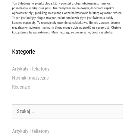
Ton Składowy to projekt bloga, który powstał z chęci obcowania z muzyką i
poszerzania wiedzy oraz pasji. Nie zamykam się na dwięki, doceniam aspekty
wydawnicze płyt, produkcję muzyczną i wszelką kreatywność którą wykazuje twórca.
To nie jest kolejny blog o muzyce, na którym każda płyta jest świetna a każdy
koncert wspaniały. Tu recenzje płytowe nie są cukierkowe. No, nie zawsze. Jestem
niezależnym autorem i na moim blogu mogę sobie pozwolić na szczerość. Chętnie
korzystam z tej sposobności. Mam nadzieję, że docenisz to, drogi czytelniku.
Kategorie
Artykuły i felietony
Nośniki muzyczne
Recenzje
Szukaj:
Artykuły i felietony