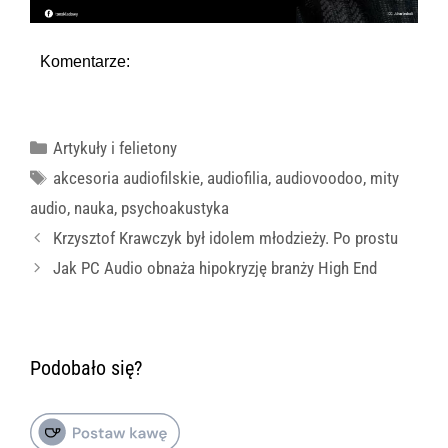
Komentarze:
Kategorie
Artykuły i felietony
Tagi
akcesoria audiofilskie
,
audiofilia
,
audiovoodoo
,
mity
audio
,
nauka
,
psychoakustyka
Krzysztof Krawczyk był idolem młodzieży. Po prostu
Jak PC Audio obnaża hipokryzję branży High End
Podobało się?