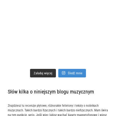
Załaduj więcej
Śledź mnie
Słów kilka o niniejszym blogu muzycznym
Znajdziesz tu recenzje płytowe, różnorakie felietony i teksty o nośnikach
muzycznych. Takich bardzo fizycznych i takich bardzo niefizycznych. Mam świra
na tym punkcie, serio. Jeśli więc lubisz wąchać kasety magnetofonowe i wiesz