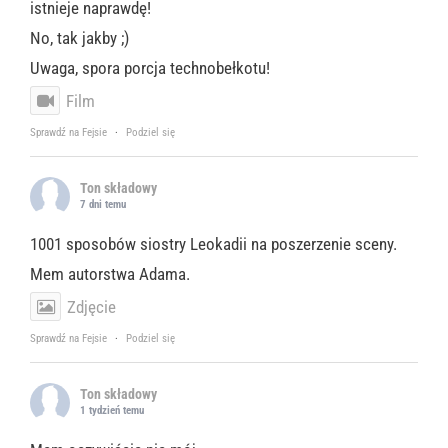
istnieje naprawdę!
No, tak jakby ;)
Uwaga, spora porcja technobełkotu!
Film
Sprawdź na Fejsie
·
Podziel się
Ton składowy
7 dni temu
1001 sposobów siostry Leokadii na poszerzenie sceny.
Mem autorstwa Adama.
Zdjęcie
Sprawdź na Fejsie
·
Podziel się
Ton składowy
1 tydzień temu