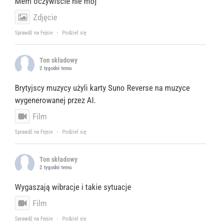
Mem oczywiście nie mój
Zdjęcie
Sprawdź na Fejsie
·
Podziel się
Ton składowy
2 tygodni temu
Brytyjscy muzycy użyli karty Suno Reverse na muzyce
wygenerowanej przez AI.
Film
Sprawdź na Fejsie
·
Podziel się
Ton składowy
2 tygodni temu
Wygaszają wibracje i takie sytuacje
Film
Sprawdź na Fejsie
·
Podziel się