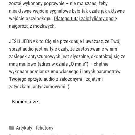
został wykonany poprawnie – nie ma szans, żeby
nieaktywne wejście sygnałowe było tak czułe jak aktywne
wejście oscyloskopu.
Dlatego tutaj założyliśmy opcję
najgorszą z możliwych
.
JEŚLI JEDNAK to Cię nie przekonuje i uważasz, że Twój
sprzęt audio jest na tyle czuły, że zastosowanie w nim
zaślepek antyszumowych jest słyszalne, skontaktuj się ze
mną mailowo (adres w dziale „O mnie”) – chętnie
wykonam pomiar szumu własnego i innych parametrów
Twojego sprzętu audio z założonymi i zdjętymi
zatyczkami antyszumowymi :)
Komentarze:
Kategorie
Artykuły i felietony