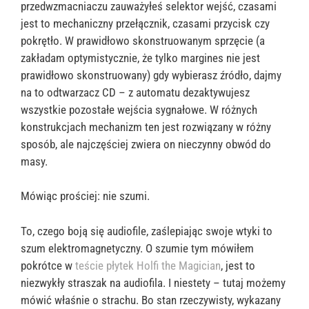
przedwzmacniaczu zauważyłeś selektor wejść, czasami
jest to mechaniczny przełącznik, czasami przycisk czy
pokrętło. W prawidłowo skonstruowanym sprzęcie (a
zakładam optymistycznie, że tylko margines nie jest
prawidłowo skonstruowany) gdy wybierasz źródło, dajmy
na to odtwarzacz CD – z automatu dezaktywujesz
wszystkie pozostałe wejścia sygnałowe. W różnych
konstrukcjach mechanizm ten jest rozwiązany w różny
sposób, ale najczęściej zwiera on nieczynny obwód do
masy.
Mówiąc prościej: nie szumi.
To, czego boją się audiofile, zaślepiając swoje wtyki to
szum elektromagnetyczny. O szumie tym mówiłem
pokrótce w
teście płytek Holfi the Magician
, jest to
niezwykły straszak na audiofila. I niestety – tutaj możemy
mówić właśnie o strachu. Bo stan rzeczywisty, wykazany