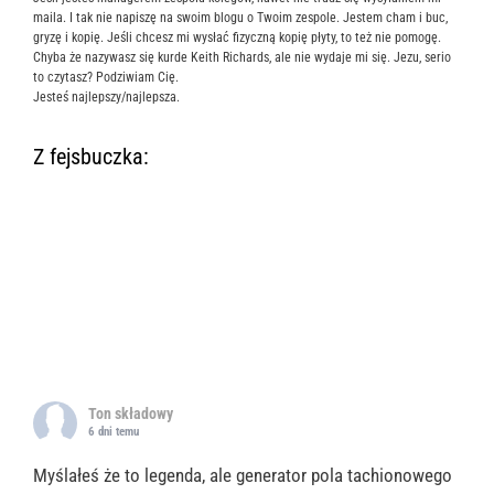
maila. I tak nie napiszę na swoim blogu o Twoim zespole. Jestem cham i buc,
gryzę i kopię. Jeśli chcesz mi wysłać fizyczną kopię płyty, to też nie pomogę.
Chyba że nazywasz się kurde Keith Richards, ale nie wydaje mi się. Jezu, serio
to czytasz? Podziwiam Cię.
Jesteś najlepszy/najlepsza.
Z fejsbuczka:
Ton składowy
6 dni temu
Myślałeś że to legenda, ale generator pola tachionowego