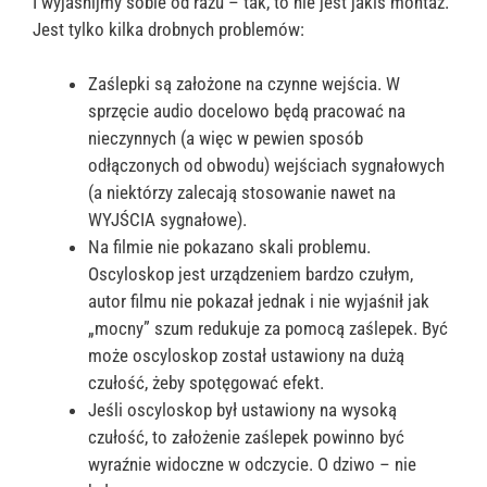
I wyjaśnijmy sobie od razu – tak, to nie jest jakiś montaż.
Jest tylko kilka drobnych problemów:
Zaślepki są założone na czynne wejścia. W
sprzęcie audio docelowo będą pracować na
nieczynnych (a więc w pewien sposób
odłączonych od obwodu) wejściach sygnałowych
(a niektórzy zalecają stosowanie nawet na
WYJŚCIA sygnałowe).
Na filmie nie pokazano skali problemu.
Oscyloskop jest urządzeniem bardzo czułym,
autor filmu nie pokazał jednak i nie wyjaśnił jak
„mocny” szum redukuje za pomocą zaślepek. Być
może oscyloskop został ustawiony na dużą
czułość, żeby spotęgować efekt.
Jeśli oscyloskop był ustawiony na wysoką
czułość, to założenie zaślepek powinno być
wyraźnie widoczne w odczycie. O dziwo – nie