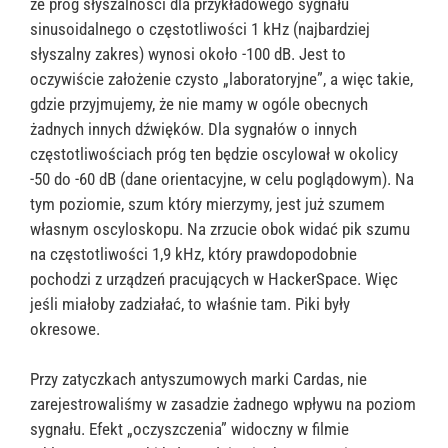
że próg słyszalności dla przykładowego sygnału
sinusoidalnego o częstotliwości 1 kHz (najbardziej
słyszalny zakres) wynosi około -100 dB. Jest to
oczywiście założenie czysto „laboratoryjne”, a więc takie,
gdzie przyjmujemy, że nie mamy w ogóle obecnych
żadnych innych dźwięków. Dla sygnałów o innych
częstotliwościach próg ten będzie oscylował w okolicy
-50 do -60 dB (dane orientacyjne, w celu poglądowym). Na
tym poziomie, szum który mierzymy, jest już szumem
własnym oscyloskopu. Na zrzucie obok widać pik szumu
na częstotliwości 1,9 kHz, który prawdopodobnie
pochodzi z urządzeń pracujących w HackerSpace. Więc
jeśli miałoby zadziałać, to właśnie tam. Piki były
okresowe.
Przy zatyczkach antyszumowych marki Cardas, nie
zarejestrowaliśmy w zasadzie żadnego wpływu na poziom
sygnału. Efekt „oczyszczenia” widoczny w filmie