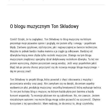
O blogu muzycznym Ton Składowy
Cześć! Dzięki, że tu zaglądasz. Ton Składowy to blog muzyczny na którym
prezentuje moje prywatne opinie i poglądy, nie jestem alfą i omegą – popełniam
błędy. Zarówno językowe, stylistyczne, jak i najzwyczajniej w świecie techniczne.
Muzyka to jednak bardzo trudna materia a ja ciągle ją odkrywam. Bardziej od
dźwięków kręcą mnie chyba tylko nośniki muzyczne. Dlatego na tym blogu
muzycznym znajdziesz specjalny dział dedykowany nośnikom dźwięku. Tu też nie
jestem wyrocznią, chętnie poszerzam swoją wiedzę. Jeśli więc popełniłem jakiś
błąd, lub po prostu chcesz przyczynić się do rozwoju mojego bloga muzycznego –
daj mi proszę znać!
Ton Składowy to projekt bloga, który powstał z chęci obcowania z muzyką i
poszerzania wiedzy oraz pasji. Nie zamykam się na dwięki, doceniam aspekty
wydawnicze płyt, produkcję muzyczną i wszelką kreatywność którą wykazuje twórca.
To nie jest kolejny blog o muzyce, na którym każda płyta jest świetna a każdy
koncert wspaniały. Tu recenzje płytowe nie są cukierkowe. No, nie zawsze. Jestem
niezależnym autorem i na moim blogu mogę sobie pozwolić na szczerość. Chętnie
korzystam z tej sposobności. Mam nadzieję, że docenisz to, drogi czytelniku.