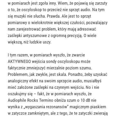
w pomiarach jest zgoła inny. Wiem, że pojawią się zarzuty
o to, że oscyloskop to przecież nie sprzęt audio. Na tym
się muzyki nie słucha. Prawda. Ale jest to sprzęt
pomiarowy o wielokrotnie większej czułości, pozwalający
nam zarejestrować problem, który mają adresować
zaślepki antyszumowe z ogromną precyzją. O wiele
większą, niż ludzkie uszy.
I tym razem, w pomiarach wyszło, że zwarcie
AKTYWNEGO wejścia sondy oscyloskopu może
faktycznie zmniejszyć mierzalnie poziom szumu.
Problemem, jak zwykle, jest skala. Ponadto, żeby uzyskać
analogiczny efekt na swoim sprzęcie audio, musiałbyś
mieć założone zaślepki na czynnym wejściu. No i nie
oszukujmy się – fakt, że w pomiarach wyszło, że
Audiophile Rocks Termino obniża szum o 10 dB nie
wynika z „wygaszania rezonansów” magicznym piaskiem
w zatyczce zamkniętym, ale z tego, że te zatyczki zwierają