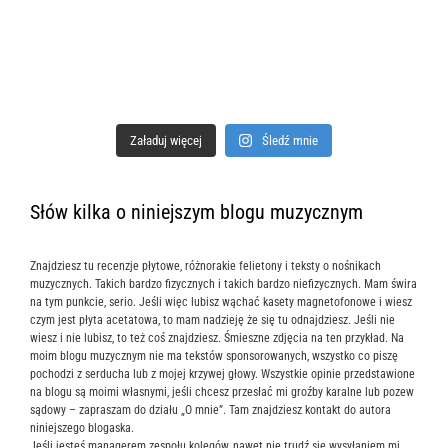
Załaduj więcej
Śledź mnie
Słów kilka o niniejszym blogu muzycznym
Znajdziesz tu recenzje płytowe, różnorakie felietony i teksty o nośnikach
muzycznych. Takich bardzo fizycznych i takich bardzo niefizycznych. Mam świra
na tym punkcie, serio. Jeśli więc lubisz wąchać kasety magnetofonowe i wiesz
czym jest płyta acetatowa, to mam nadzieję że się tu odnajdziesz. Jeśli nie
wiesz i nie lubisz, to też coś znajdziesz. Śmieszne zdjęcia na ten przykład. Na
moim blogu muzycznym nie ma tekstów sponsorowanych, wszystko co piszę
pochodzi z serducha lub z mojej krzywej głowy. Wszystkie opinie przedstawione
na blogu są moimi własnymi, jeśli chcesz przesłać mi groźby karalne lub pozew
sądowy – zapraszam do działu „O mnie”. Tam znajdziesz kontakt do autora
niniejszego blogaska.
Jeśli jesteś managerem zespołu kolegów, nawet nie trudź się wysyłaniem mi