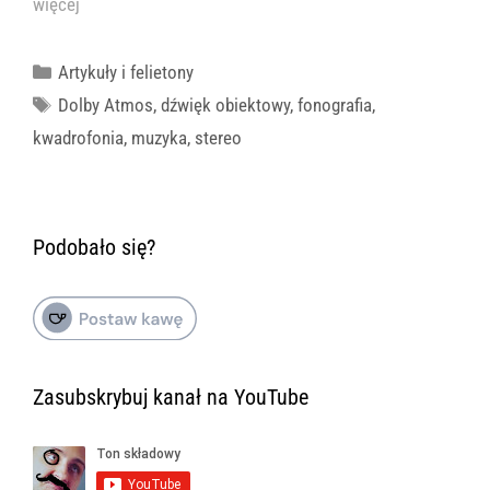
więcej
Kategorie
Artykuły i felietony
Tagi
Dolby Atmos
,
dźwięk obiektowy
,
fonografia
,
kwadrofonia
,
muzyka
,
stereo
Podobało się?
Zasubskrybuj kanał na YouTube