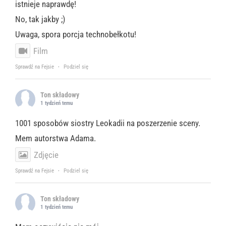
istnieje naprawdę!
No, tak jakby ;)
Uwaga, spora porcja technobełkotu!
Film
Sprawdź na Fejsie
·
Podziel się
Ton składowy
1 tydzień temu
1001 sposobów siostry Leokadii na poszerzenie sceny.
Mem autorstwa Adama.
Zdjęcie
Sprawdź na Fejsie
·
Podziel się
Ton składowy
1 tydzień temu