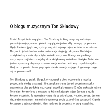
O blogu muzycznym Ton Składowy
Cześć! Dzięki, że tu zaglądasz. Ton Składowy to blog muzyczny na którym
prezentuje moje prywatne opinie i poglądy, nie jestem alfą i omegą – popełniam
błędy. Zarówno językowe, stylistyczne, jak i najzwyczajniej w świecie techniczne.
Muzyka to jednak bardzo trudna materia a ja ciągle ją odkrywam. Bardziej od
dźwięków kręcą mnie chyba tylko nośniki muzyczne. Dlatego na tym blogu
muzycznym znajdziesz specjalny dział dedykowany nośnikom dźwięku. Tu też nie
jestem wyrocznią, chętnie poszerzam swoją wiedzę. Jeśli więc popełniłem jakiś
błąd, lub po prostu chcesz przyczynić się do rozwoju mojego bloga muzycznego –
daj mi proszę znać!
Ton Składowy to projekt bloga, który powstał z chęci obcowania z muzyką i
poszerzania wiedzy oraz pasji. Nie zamykam się na dwięki, doceniam aspekty
wydawnicze płyt, produkcję muzyczną i wszelką kreatywność którą wykazuje twórca.
To nie jest kolejny blog o muzyce, na którym każda płyta jest świetna a każdy
koncert wspaniały. Tu recenzje płytowe nie są cukierkowe. No, nie zawsze. Jestem
niezależnym autorem i na moim blogu mogę sobie pozwolić na szczerość. Chętnie
korzystam z tej sposobności. Mam nadzieję, że docenisz to, drogi czytelniku.