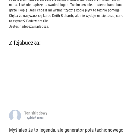
maila. I tak nie napiszę na swoim blogu o Twoim zespole. Jestem cham i buc,
gryzę i kopię. Jeśli chcesz mi wysłać fizyczną kopię płyty, to też nie pomogę.
Chyba że nazywasz się kurde Keith Richards, ale nie wydaje mi się. Jezu, serio
to czytasz? Podziwiam Cię.
Jesteś najlepszy/najlepsza.
Z fejsbuczka:
Ton składowy
1 tydzień temu
Myślałeś że to legenda, ale generator pola tachionowego