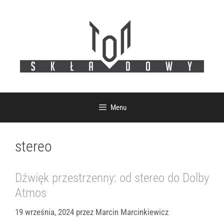
Przejdź
do
treści
Menu
stereo
Dźwięk przestrzenny: od stereo do Dolby
Atmos
19 września, 2024
przez
Marcin Marcinkiewicz