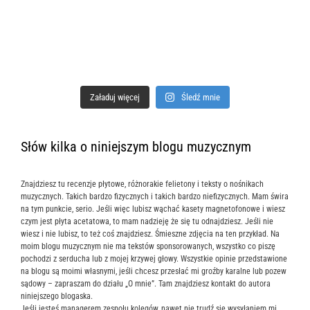
Załaduj więcej
Śledź mnie
Słów kilka o niniejszym blogu muzycznym
Znajdziesz tu recenzje płytowe, różnorakie felietony i teksty o nośnikach
muzycznych. Takich bardzo fizycznych i takich bardzo niefizycznych. Mam świra
na tym punkcie, serio. Jeśli więc lubisz wąchać kasety magnetofonowe i wiesz
czym jest płyta acetatowa, to mam nadzieję że się tu odnajdziesz. Jeśli nie
wiesz i nie lubisz, to też coś znajdziesz. Śmieszne zdjęcia na ten przykład. Na
moim blogu muzycznym nie ma tekstów sponsorowanych, wszystko co piszę
pochodzi z serducha lub z mojej krzywej głowy. Wszystkie opinie przedstawione
na blogu są moimi własnymi, jeśli chcesz przesłać mi groźby karalne lub pozew
sądowy – zapraszam do działu „O mnie”. Tam znajdziesz kontakt do autora
niniejszego blogaska.
Jeśli jesteś managerem zespołu kolegów, nawet nie trudź się wysyłaniem mi