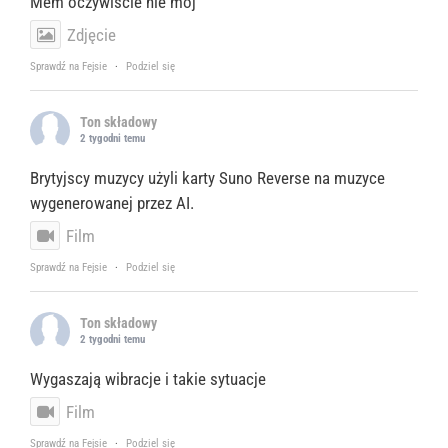
Mem oczywiście nie mój
Zdjęcie
Sprawdź na Fejsie
·
Podziel się
Ton składowy
2 tygodni temu
Brytyjscy muzycy użyli karty Suno Reverse na muzyce
wygenerowanej przez AI.
Film
Sprawdź na Fejsie
·
Podziel się
Ton składowy
2 tygodni temu
Wygaszają wibracje i takie sytuacje
Film
Sprawdź na Fejsie
·
Podziel się