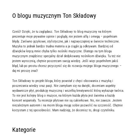
O blogu muzycznym Ton Składowy
Cześć! Dzięki, że tu zaglądasz. Ton Składowy to blog muzyczny na którym
prezentuje moje prywatne opinie i poglądy, nie jestem alfą i omegą – popełniam
błędy. Zarówno językowe, stylistyczne, jak i najzwyczajniej w świecie techniczne.
Muzyka to jednak bardzo trudna materia a ja ciągle ją odkrywam. Bardziej od
dźwięków kręcą mnie chyba tylko nośniki muzyczne. Dlatego na tym blogu
muzycznym znajdziesz specjalny dział dedykowany nośnikom dźwięku. Tu też nie
jestem wyrocznią, chętnie poszerzam swoją wiedzę. Jeśli więc popełniłem jakiś
błąd, lub po prostu chcesz przyczynić się do rozwoju mojego bloga muzycznego –
daj mi proszę znać!
Ton Składowy to projekt bloga, który powstał z chęci obcowania z muzyką i
poszerzania wiedzy oraz pasji. Nie zamykam się na dwięki, doceniam aspekty
wydawnicze płyt, produkcję muzyczną i wszelką kreatywność którą wykazuje twórca.
To nie jest kolejny blog o muzyce, na którym każda płyta jest świetna a każdy
koncert wspaniały. Tu recenzje płytowe nie są cukierkowe. No, nie zawsze. Jestem
niezależnym autorem i na moim blogu mogę sobie pozwolić na szczerość. Chętnie
korzystam z tej sposobności. Mam nadzieję, że docenisz to, drogi czytelniku.
Kategorie