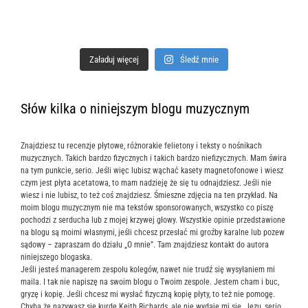
Załaduj więcej
Śledź mnie
Słów kilka o niniejszym blogu muzycznym
Znajdziesz tu recenzje płytowe, różnorakie felietony i teksty o nośnikach
muzycznych. Takich bardzo fizycznych i takich bardzo niefizycznych. Mam świra
na tym punkcie, serio. Jeśli więc lubisz wąchać kasety magnetofonowe i wiesz
czym jest płyta acetatowa, to mam nadzieję że się tu odnajdziesz. Jeśli nie
wiesz i nie lubisz, to też coś znajdziesz. Śmieszne zdjęcia na ten przykład. Na
moim blogu muzycznym nie ma tekstów sponsorowanych, wszystko co piszę
pochodzi z serducha lub z mojej krzywej głowy. Wszystkie opinie przedstawione
na blogu są moimi własnymi, jeśli chcesz przesłać mi groźby karalne lub pozew
sądowy – zapraszam do działu „O mnie”. Tam znajdziesz kontakt do autora
niniejszego blogaska.
Jeśli jesteś managerem zespołu kolegów, nawet nie trudź się wysyłaniem mi
maila. I tak nie napiszę na swoim blogu o Twoim zespole. Jestem cham i buc,
gryzę i kopię. Jeśli chcesz mi wysłać fizyczną kopię płyty, to też nie pomogę.
Chyba że nazywasz się kurde Keith Richards, ale nie wydaje mi się. Jezu, serio