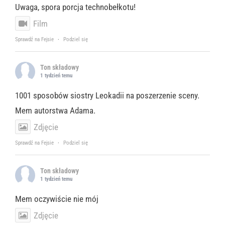
Uwaga, spora porcja technobełkotu!
Film
Sprawdź na Fejsie
·
Podziel się
Ton składowy
1 tydzień temu
1001 sposobów siostry Leokadii na poszerzenie sceny.
Mem autorstwa Adama.
Zdjęcie
Sprawdź na Fejsie
·
Podziel się
Ton składowy
1 tydzień temu
Mem oczywiście nie mój
Zdjęcie