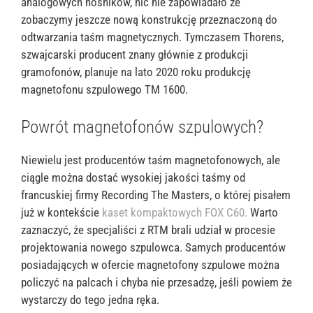
analogowych nośników, nic nie zapowiadało że
zobaczymy jeszcze nową konstrukcję przeznaczoną do
odtwarzania taśm magnetycznych. Tymczasem Thorens,
szwajcarski producent znany głównie z produkcji
gramofonów, planuje na lato 2020 roku produkcję
magnetofonu szpulowego TM 1600.
Powrót magnetofonów szpulowych?
Niewielu jest producentów taśm magnetofonowych, ale
ciągle można dostać wysokiej jakości taśmy od
francuskiej firmy Recording The Masters, o której pisałem
już w kontekście
kaset kompaktowych FOX C60.
Warto
zaznaczyć, że specjaliści z RTM brali udział w procesie
projektowania nowego szpulowca. Samych producentów
posiadających w ofercie magnetofony szpulowe można
policzyć na palcach i chyba nie przesadzę, jeśli powiem że
wystarczy do tego jedna ręka.