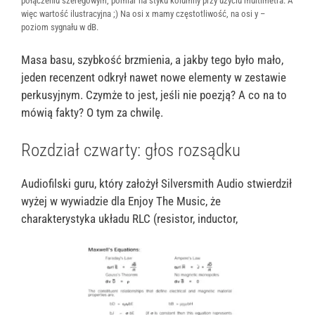
połączeniu szeregowym, pomiar na styku kolumny przy użyciu multimetra. A
więc wartość ilustracyjna ;) Na osi x mamy częstotliwość, na osi y –
poziom sygnału w dB.
Masa basu, szybkość brzmienia, a jakby tego było mało,
jeden recenzent odkrył nawet nowe elementy w zestawie
perkusyjnym. Czymże to jest, jeśli nie poezją? A co na to
mówią fakty? O tym za chwilę.
Rozdział czwarty: głos rozsądku
Audiofilski guru, który założył Silversmith Audio stwierdził
wyżej w wywiadzie dla Enjoy The Music, że
charakterystyka układu RLC (resistor, inductor,