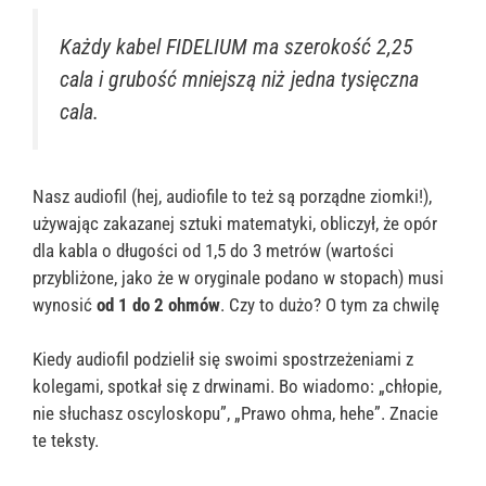
Każdy kabel FIDELIUM ma szerokość 2,25
cala i grubość mniejszą niż jedna tysięczna
cala.
Nasz audiofil (hej, audiofile to też są porządne ziomki!),
używając zakazanej sztuki matematyki, obliczył, że opór
dla kabla o długości od 1,5 do 3 metrów (wartości
przybliżone, jako że w oryginale podano w stopach) musi
wynosić
od 1 do 2 ohmów
. Czy to dużo? O tym za chwilę
Kiedy audiofil podzielił się swoimi spostrzeżeniami z
kolegami, spotkał się z drwinami. Bo wiadomo: „chłopie,
nie słuchasz oscyloskopu”, „Prawo ohma, hehe”. Znacie
te teksty.