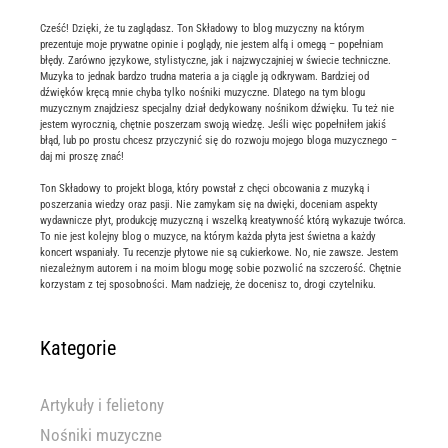
Cześć! Dzięki, że tu zaglądasz. Ton Składowy to blog muzyczny na którym
prezentuje moje prywatne opinie i poglądy, nie jestem alfą i omegą – popełniam
błędy. Zarówno językowe, stylistyczne, jak i najzwyczajniej w świecie techniczne.
Muzyka to jednak bardzo trudna materia a ja ciągle ją odkrywam. Bardziej od
dźwięków kręcą mnie chyba tylko nośniki muzyczne. Dlatego na tym blogu
muzycznym znajdziesz specjalny dział dedykowany nośnikom dźwięku. Tu też nie
jestem wyrocznią, chętnie poszerzam swoją wiedzę. Jeśli więc popełniłem jakiś
błąd, lub po prostu chcesz przyczynić się do rozwoju mojego bloga muzycznego –
daj mi proszę znać!
Ton Składowy to projekt bloga, który powstał z chęci obcowania z muzyką i
poszerzania wiedzy oraz pasji. Nie zamykam się na dwięki, doceniam aspekty
wydawnicze płyt, produkcję muzyczną i wszelką kreatywność którą wykazuje twórca.
To nie jest kolejny blog o muzyce, na którym każda płyta jest świetna a każdy
koncert wspaniały. Tu recenzje płytowe nie są cukierkowe. No, nie zawsze. Jestem
niezależnym autorem i na moim blogu mogę sobie pozwolić na szczerość. Chętnie
korzystam z tej sposobności. Mam nadzieję, że docenisz to, drogi czytelniku.
Kategorie
Artykuły i felietony
Nośniki muzyczne