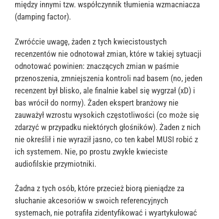
między innymi tzw. współczynnik tłumienia wzmacniacza
(damping factor).
Zwróćcie uwagę, żaden z tych kwiecistoustych
recenzentów nie odnotował zmian, które w takiej sytuacji
odnotować powinien: znaczących zmian w paśmie
przenoszenia, zmniejszenia kontroli nad basem (no, jeden
recenzent był blisko, ale finalnie kabel się wygrzał (xD) i
bas wrócił do normy). Żaden ekspert branżowy nie
zauważył wzrostu wysokich częstotliwości (co może się
zdarzyć w przypadku niektórych głośników). Żaden z nich
nie określił i nie wyraził jasno, co ten kabel MUSI robić z
ich systemem. Nie, po prostu zwykłe kwieciste
audiofilskie przymiotniki.
Żadna z tych osób, które przecież biorą pieniądze za
słuchanie akcesoriów w swoich referencyjnych
systemach, nie potrafiła zidentyfikować i wyartykułować