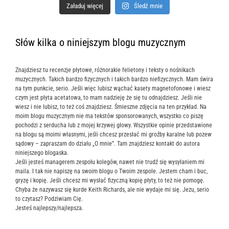
Załaduj więcej
Śledź mnie
Słów kilka o niniejszym blogu muzycznym
Znajdziesz tu recenzje płytowe, różnorakie felietony i teksty o nośnikach
muzycznych. Takich bardzo fizycznych i takich bardzo niefizycznych. Mam świra
na tym punkcie, serio. Jeśli więc lubisz wąchać kasety magnetofonowe i wiesz
czym jest płyta acetatowa, to mam nadzieję że się tu odnajdziesz. Jeśli nie
wiesz i nie lubisz, to też coś znajdziesz. Śmieszne zdjęcia na ten przykład. Na
moim blogu muzycznym nie ma tekstów sponsorowanych, wszystko co piszę
pochodzi z serducha lub z mojej krzywej głowy. Wszystkie opinie przedstawione
na blogu są moimi własnymi, jeśli chcesz przesłać mi groźby karalne lub pozew
sądowy – zapraszam do działu „O mnie”. Tam znajdziesz kontakt do autora
niniejszego blogaska.
Jeśli jesteś managerem zespołu kolegów, nawet nie trudź się wysyłaniem mi
maila. I tak nie napiszę na swoim blogu o Twoim zespole. Jestem cham i buc,
gryzę i kopię. Jeśli chcesz mi wysłać fizyczną kopię płyty, to też nie pomogę.
Chyba że nazywasz się kurde Keith Richards, ale nie wydaje mi się. Jezu, serio
to czytasz? Podziwiam Cię.
Jesteś najlepszy/najlepsza.