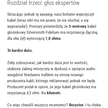
Rozdział trzeci: głos ekspertów
Skracając jednak tę epopeję, nasz bohater wypożyczył
kabel (teraz nikt mu nie powie, że nie słuchał, a się
wypowiada!). Pomiary potwierdziły, że
3-metrowy
kabel
głośnikowy Silversmith Fidelium ma rezystancję (łączną,
dla obu żył) wynoszącą
1,8 ohma
.
To bardzo dużo.
Żeby zobrazować, jak bardzo duża jest to wartość,
ulubiony zabieg retoryczny w dyskusji o sprzęcie audio:
anegdota! Niedawno trafiłem na stronę nowego
producenta kabli, którego reklamować jednak nie będę.
Producent podał w opisie, że jego kabel głośnikowy ma
rezystancję 4,3 ohm. Na
kilometr.
Co więc chwalili wszyscy recenzenci?
Rezystor.
I tu chyba