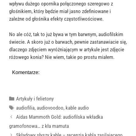
wpływu dużego opornika połączonego szeregowo z
głośnikiem, który będzie miał jasno zdefiniowane i
zależne od głośnika efekty częstotliwościowe.
No ale cóż, tak to już bywa w tym barwnym, audiofilskim
świecie. A skoro już o barwach, pewnie zastanawiacie się,
dlaczego zdjęciem wyróżniającym w artykule jest zdjęcie
różowego konia? Nie wiem, takie po prostu miałem.
Komentarze:
Kategorie
Artykuły i felietony
Tagi
audiofilia
,
audiovoodoo
,
kable audio
Aidas Mammoth Gold: audiofilska wkładka
gramofonowa… z kła mamuta
Składowy słyszy kable – recenzja kabla zasilającego