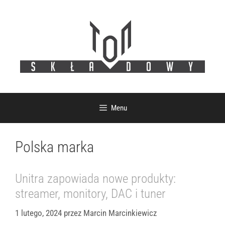
Przejdź
do
treści
Menu
Polska marka
Unitra zapowiada nowe produkty:
streamer, monitory, DAC i tuner
1 lutego, 2024
przez
Marcin Marcinkiewicz