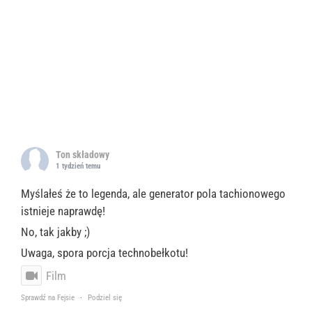
Ton składowy
1 tydzień temu
Myślałeś że to legenda, ale generator pola tachionowego
istnieje naprawdę!
No, tak jakby ;)
Uwaga, spora porcja technobełkotu!
Film
Sprawdź na Fejsie
·
Podziel się