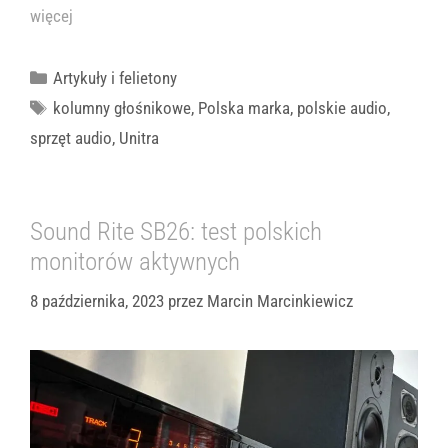
więcej
Kategorie
Artykuły i felietony
Tagi
kolumny głośnikowe
,
Polska marka
,
polskie audio
,
sprzęt audio
,
Unitra
Sound Rite SB26: test polskich
monitorów aktywnych
8 października, 2023
przez
Marcin Marcinkiewicz