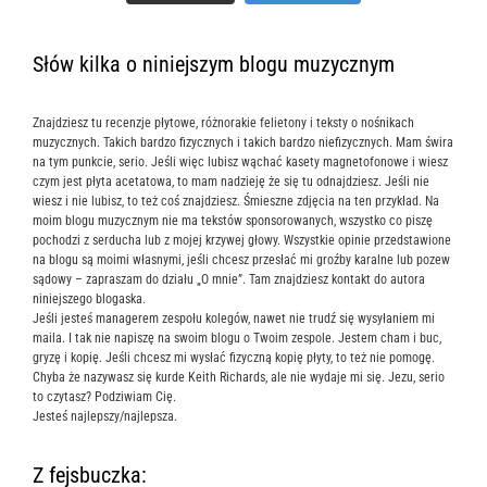
Słów kilka o niniejszym blogu muzycznym
Znajdziesz tu recenzje płytowe, różnorakie felietony i teksty o nośnikach
muzycznych. Takich bardzo fizycznych i takich bardzo niefizycznych. Mam świra
na tym punkcie, serio. Jeśli więc lubisz wąchać kasety magnetofonowe i wiesz
czym jest płyta acetatowa, to mam nadzieję że się tu odnajdziesz. Jeśli nie
wiesz i nie lubisz, to też coś znajdziesz. Śmieszne zdjęcia na ten przykład. Na
moim blogu muzycznym nie ma tekstów sponsorowanych, wszystko co piszę
pochodzi z serducha lub z mojej krzywej głowy. Wszystkie opinie przedstawione
na blogu są moimi własnymi, jeśli chcesz przesłać mi groźby karalne lub pozew
sądowy – zapraszam do działu „O mnie”. Tam znajdziesz kontakt do autora
niniejszego blogaska.
Jeśli jesteś managerem zespołu kolegów, nawet nie trudź się wysyłaniem mi
maila. I tak nie napiszę na swoim blogu o Twoim zespole. Jestem cham i buc,
gryzę i kopię. Jeśli chcesz mi wysłać fizyczną kopię płyty, to też nie pomogę.
Chyba że nazywasz się kurde Keith Richards, ale nie wydaje mi się. Jezu, serio
to czytasz? Podziwiam Cię.
Jesteś najlepszy/najlepsza.
Z fejsbuczka: