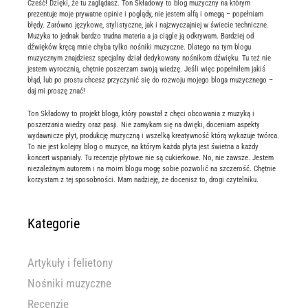
Cześć! Dzięki, że tu zaglądasz. Ton Składowy to blog muzyczny na którym
prezentuje moje prywatne opinie i poglądy, nie jestem alfą i omegą – popełniam
błędy. Zarówno językowe, stylistyczne, jak i najzwyczajniej w świecie techniczne.
Muzyka to jednak bardzo trudna materia a ja ciągle ją odkrywam. Bardziej od
dźwięków kręcą mnie chyba tylko nośniki muzyczne. Dlatego na tym blogu
muzycznym znajdziesz specjalny dział dedykowany nośnikom dźwięku. Tu też nie
jestem wyrocznią, chętnie poszerzam swoją wiedzę. Jeśli więc popełniłem jakiś
błąd, lub po prostu chcesz przyczynić się do rozwoju mojego bloga muzycznego –
daj mi proszę znać!
Ton Składowy to projekt bloga, który powstał z chęci obcowania z muzyką i
poszerzania wiedzy oraz pasji. Nie zamykam się na dwięki, doceniam aspekty
wydawnicze płyt, produkcję muzyczną i wszelką kreatywność którą wykazuje twórca.
To nie jest kolejny blog o muzyce, na którym każda płyta jest świetna a każdy
koncert wspaniały. Tu recenzje płytowe nie są cukierkowe. No, nie zawsze. Jestem
niezależnym autorem i na moim blogu mogę sobie pozwolić na szczerość. Chętnie
korzystam z tej sposobności. Mam nadzieję, że docenisz to, drogi czytelniku.
Kategorie
Artykuły i felietony
Nośniki muzyczne
Recenzje