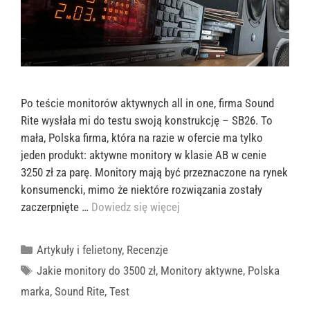
Po teście monitorów aktywnych all in one, firma Sound
Rite wysłała mi do testu swoją konstrukcję – SB26. To
mała, Polska firma, która na razie w ofercie ma tylko
jeden produkt: aktywne monitory w klasie AB w cenie
3250 zł za parę. Monitory mają być przeznaczone na rynek
konsumencki, mimo że niektóre rozwiązania zostały
zaczerpnięte …
Dowiedz się więcej
Kategorie
Artykuły i felietony
,
Recenzje
Tagi
Jakie monitory do 3500 zł
,
Monitory aktywne
,
Polska
marka
,
Sound Rite
,
Test